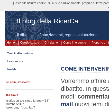
Questo sito utilizza cookie utili al suo funzionamento, propri e di terze pa
Il blog della RicerCa
Il dibattito su finanziamenti, regole, valutazione
Home
Questo spazio
Chi siamo
Come intervenire
Proporre un 
Temi in discussione
Lavorando a…
COME INTERVENI
Notizie
Vorremmo offrire 
Gli ultimi interventi
dibattito. In ques
modi:
commenta
Tag cloud
[suffusion-tag-cloud largest="14"
mail
nuovi temi d
number="30"
taxonomy="post_tag"]