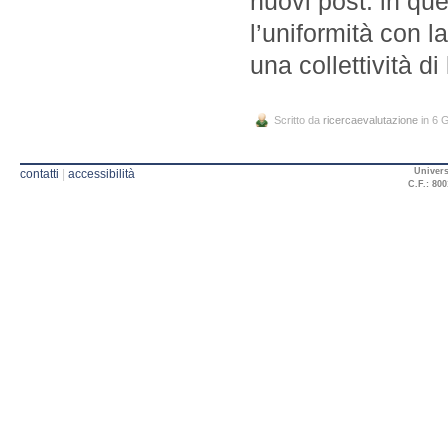
nuovi post: in que
l’uniformità con la
una collettività di 
Scritto da
ricercaevalutazione
in 6 
Univers
contatti
|
accessibilità
C.F.: 800