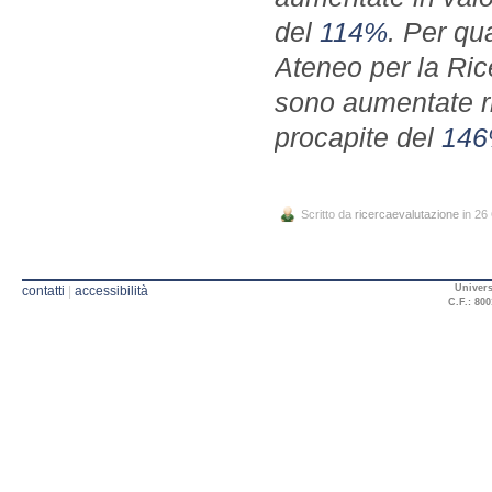
del
114%
. Per qu
Ateneo per la Rice
sono aumentate ri
procapite del
14
Scritto da
ricercaevalutazione
in 26
Univers
contatti
|
accessibilità
C.F.: 800