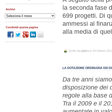
la seconda fase d
Archivi
699 progetti. Di q
Archivi
ammessi al finanz
Condividi questa pagina
alla media di quell
Scritto da
pigliaru
in 29 Ottobre 201
LA DOTAZIONE ORDINARIA DEI D
Da tre anni siamo
disposizione dei d
regole alla base d
Tra il 2009 e il 2
aumentate in valo