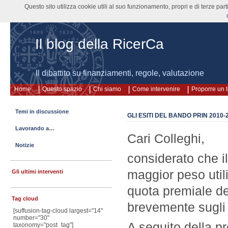
Questo sito utilizza cookie utili al suo funzionamento, propri e di terze pa
Il blog della RicerCa
Il dibattito su finanziamenti, regole, valutazione
Home
Questo spazio
Chi siamo
Come intervenire
Proporre un 
Temi in discussione
GLI ESITI DEL BANDO PRIN 2010-
Lavorando a…
Cari Colleghi,
Notizie
considerato che il
maggior peso utili
Gli ultimi interventi
quota premiale de
Tag cloud
brevemente sugli 
[suffusion-tag-cloud largest="14"
number="30"
A seguito della pr
taxonomy="post_tag"]