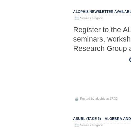
ALOPHIS NEWSLETTER AVAILAB
Senza categoria
Register to the A
seminars, worksho
Research Group 
Posted by
alophis
at 17:32
ASUBL (TAKE 6) – ALGEBRA AND
Senza categoria