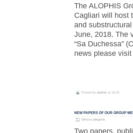
The ALOPHIS Grou
Cagliari will hos
and substructural 
June, 2018. The v
“Sa Duchessa” (Ca
news please visit
Posted by
alophis
at 16:15
NEW PAPERS OF OUR GROUP ME
Senza categoria
Two papers, publ