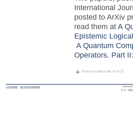
International Jou
posted to ArXiv p
read them at
A Qu
Epistemic Logical
A Quantum Compu
Operators. Part I
Posted by
jmiszczak
at 14:33
Univers
contatti
|
accessibilità
C.F.: 800