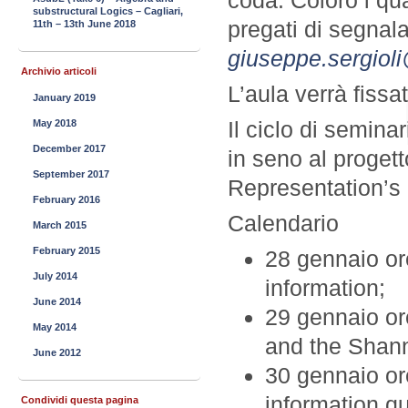
coda. Coloro i qua
substructural Logics – Cagliari,
pregati di segnala
11th – 13th June 2018
giuseppe.sergiol
Archivio articoli
L’aula verrà fissa
January 2019
Il ciclo di semina
May 2018
December 2017
in seno al progett
September 2017
Representation’s
February 2016
Calendario
March 2015
February 2015
28 gennaio or
July 2014
information;
June 2014
29 gennaio or
May 2014
and the Shann
June 2012
30 gennaio or
information qu
Condividi questa pagina