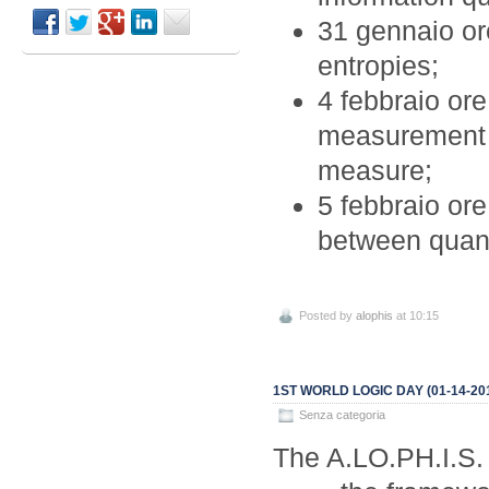
31 gennaio or
entropies;
4 febbraio or
measurement p
measure;
5 febbraio ore
between quan
Posted by
alophis
at 10:15
1ST WORLD LOGIC DAY (01-14-20
Senza categoria
The A.LO.PH.I.S. 