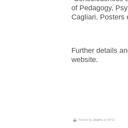
of Pedagogy, Psy
Cagliari. Posters
Further details a
website.
Posted by
alophis
at 09:52