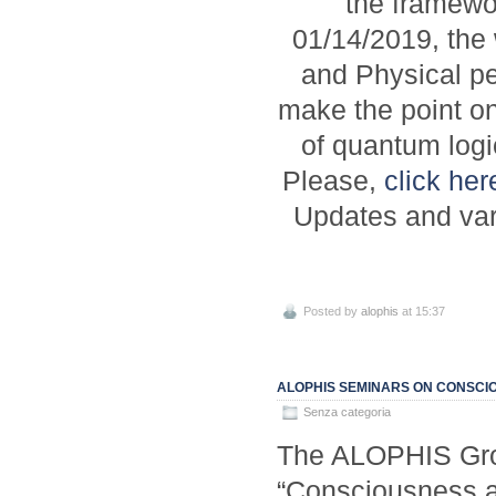
the framewor
01/14/2019, the 
and Physical pe
make the point on
of quantum logi
Please,
click her
Updates and var
Posted by
alophis
at 15:37
ALOPHIS SEMINARS ON CONSCI
Senza categoria
The ALOPHIS Grou
“Consciousness a