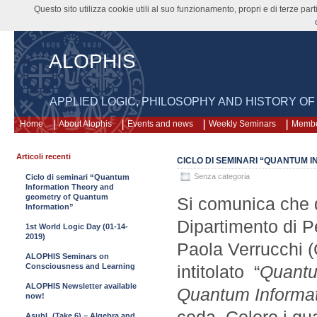
Questo sito utilizza cookie utili al suo funzionamento, propri e di terze pa
ALOPHIS
APPLIED LOGIC, PHILOSOPHY AND HISTORY OF
Home
About Alophis
Events and news
Weekly Seminars
Memb
Articoli recenti
CICLO DI SEMINARI “QUANTUM 
Senza categoria
Ciclo di seminari “Quantum
Information Theory and
geometry of Quantum
Si comunica che d
Information”
Dipartimento di P
1st World Logic Day (01-14-
2019)
Paola Verrucchi (
ALOPHIS Seminars on
Consciousness and Learning
intitolato “
Quantu
ALOPHIS Newsletter available
Quantum Informa
now!
AsubL (Take 6) – Algebra and