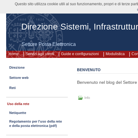
Questo sito utilizza cookie utili al suo funzionamento, propri e di terze pa
Direzione Sistemi, Infrastruttu
Settore Posta Elettronica
Home
Servizi agli utenti
Guide e configurazioni
Modulistica
Con
Direzione
BENVENUTO
Settore web
Benvenuto nel blog del Settore P
Reti
Info
Uso della rete
Netiquette
Regolamento per l'uso della rete
e della posta elettronica (pdf)