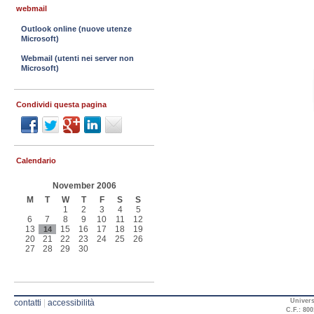
webmail
Outlook online (nuove utenze
Microsoft)
Webmail (utenti nei server non
Microsoft)
Condividi questa pagina
Calendario
November 2006
M
T
W
T
F
S
S
1
2
3
4
5
6
7
8
9
10
11
12
13
15
16
17
18
19
14
20
21
22
23
24
25
26
27
28
29
30
Univers
contatti
|
accessibilità
C.F.: 800