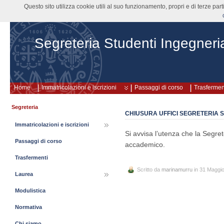
Questo sito utilizza cookie utili al suo funzionamento, propri e di terze pa
Segreteria Studenti Ingegneri
Home
Immatricolazioni e iscrizioni
Passaggi di corso
Trasfermen
Segreteria
CHIUSURA UFFICI SEGRETERIA 
Immatricolazioni e iscrizioni
Si avvisa l’utenza che la Segre
Passaggi di corso
accademico.
Trasfermenti
Scritto da
marinamurru
in 31 Maggi
Laurea
Modulistica
Normativa
Chi siamo