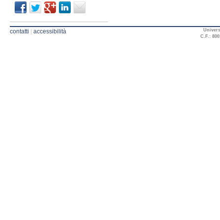
Univers
contatti
|
accessibilità
C.F.: 800