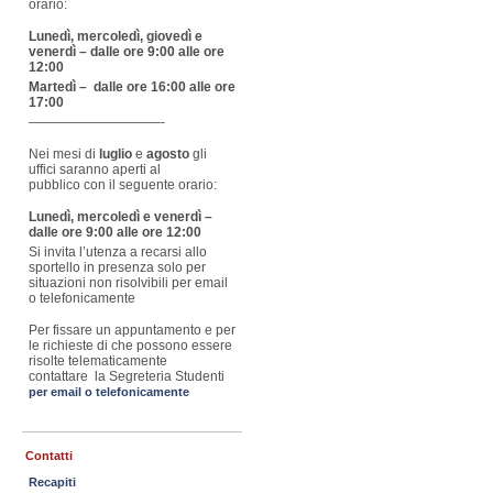
orario:
Lunedì, mercoledì, giovedì e
venerdì – dalle ore 9:00 alle ore
12:00
Martedì – dalle ore 16:00 alle ore
17:00
——————————-
Nei mesi di
luglio
e
agosto
gli
uffici saranno aperti al
pubblico con il seguente orario:
Lunedì, mercoledì e venerdì –
dalle ore 9:00 alle ore 12:00
Si invita l’utenza a recarsi allo
sportello in presenza solo per
situazioni non risolvibili per email
o telefonicamente
Per fissare un appuntamento e per
le richieste di che possono essere
risolte telematicamente
contattare la Segreteria Studenti
per email o telefonicamente
Contatti
Recapiti