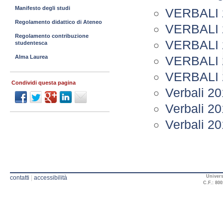
Manifesto degli studi
VERBALI 
Regolamento didattico di Ateneo
VERBALI 
Regolamento contribuzione
VERBALI 
studentesca
VERBALI 
Alma Laurea
VERBALI 
Condividi questa pagina
Verbali 2
Verbali 2
Verbali 2
Univers
contatti
|
accessibilità
C.F.: 800