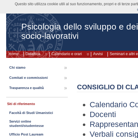
Questo sito utilizza cookie utili al suo funzionamento, propri e di terze pa
Psicologia dello sviluppo e de
socio-lavorativi
Home
Didattica
Calendario e orari
Avvisi
Seminari e altri 
Chi siamo
Comitati e commissioni
CONSIGLIO DI CL
Trasparenza e qualità
Calendario Co
Siti di riferimento
Docenti
Facoltà di Studi Umanistici
Servizi online
Rappresentant
studenti/studentesse
Verbali consig
Ufficio Post Lauream