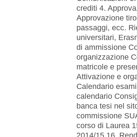
crediti 4. Approv
Approvazione tiro
passaggi, ecc. Ric
universitari, Era
di ammissione Cor
organizzazione Co
matricole e prese
Attivazione e org
Calendario esami 
calendario Consi
banca tesi nel si
commissione SUA 
corso di Laurea 1
2014/15 16. Rendi