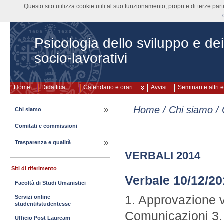
Questo sito utilizza cookie utili al suo funzionamento, propri e di terze pa
Psicologia dello sviluppo e de
socio-lavorativi
Home
Didattica
Calendario e orari
Avvisi
Seminari e altri 
Home
/
Chi siamo
/
Chi siamo
Comitati e commissioni
Trasparenza e qualità
VERBALI 2014
Siti di riferimento
Verbale 10/12/2
Facoltà di Studi Umanistici
1. Approvazione v
Servizi online
studenti/studentesse
Comunicazioni 3.
Ufficio Post Lauream