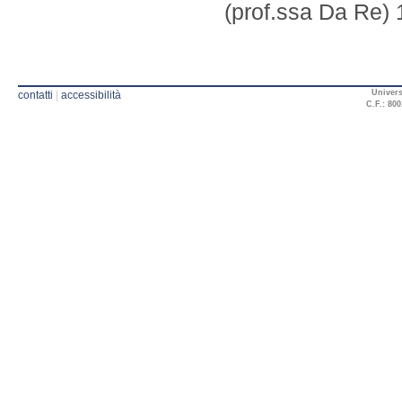
(prof.ssa Da Re) 
Univers
contatti
|
accessibilità
C.F.: 800