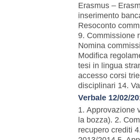
Erasmus – Erasm
inserimento banca 
Resoconto commi
9. Commissione re
Nomina commissio
Modifica regolame
tesi in lingua st
accesso corsi tri
disciplinari 14. V
Verbale 12/02/2
1. Approvazione v
la bozza). 2. Com
recupero crediti 4
2013/2014 5. Appr