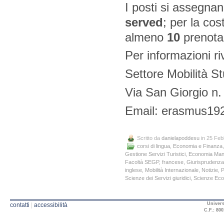
I posti si assegnan
served
; per la co
almeno
10
prenota
Per informazioni ri
Settore Mobilità S
Via San Giorgio n.
Email: erasmus19
Scritto da
danielapoddesu
in 25 Feb
corsi di lingua
,
Economia e Finanza
Gestione Servizi Turistici
,
Economia Man
Facoltà SEGP
,
francese
,
Giurisprudenza
inglese
,
Mobilità Internazionale
,
Notizie
,
P
Scienze dei Servizi giuridici
,
Scienze Ec
Univers
contatti
|
accessibilità
C.F.: 800