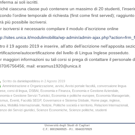
nferma ai soli iscritti.
iché ciascuna classe può contenere un massimo di 20 studenti, l’inserim
condo l’ordine temporale di richiesta (first come first served); raggiunto
rà più possibile iscriversi.
r iscriversi è necessario compilare il modulo d’iscrizione online
tp://sites.unica.it/modulimobilita/wp-admin/admin-ajax.php?action=f
tro il 19 agosto 2019 e inserire, all’atto dell’iscrizione nell’apposita sezi
rtificazione/autocertificazione del livello di Lingua Inglese posseduto.
r maggiori informazioni su tali corsi si prega di contattare il personale de
070/6756456; mail: erasmus1920@unica.it
Scritto da
danielapoddesu
in 2 Agosto 2019
Amministrazione e Organizzazione
,
avvisi
,
Avvisi portale facoltà
,
conversaione lingua
lese
,
corsi di lingua
,
DSBAI
,
Economia e Finanza
,
Economia e Gestione Aziendale
,
nomia e Gestione Servizi Turistici
,
Economia e politiche europee
,
Economia Manageriale
,
asmus
,
Eventi
,
Facoltà SEGP
,
Governance e Sistema Globale
,
Home page
,
inglese
,
moka
,
Mobilità Internazionale
,
Notizie
,
Politiche società e territorio
,
Relazioni Internazionali
,
enze dei Servizi giuridici
,
Scienze Economiche
,
Scienze politiche
,
studenti
Università degli Studi di Cagliari
C.F.: 80019600925 - P.I.: 00443370929