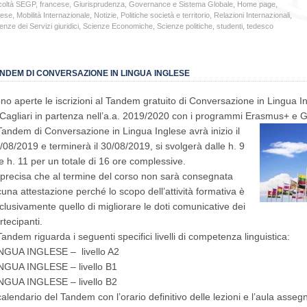
coltà SEGP
,
francese
,
Giurisprudenza
,
Governance e Sistema Globale
,
Home page
,
lese
,
Mobilità Internazionale
,
Notizie
,
Politiche società e territorio
,
Relazioni Internazionali
,
enze dei Servizi giuridici
,
Scienze Economiche
,
Scienze politiche
,
studenti
,
tedesco
NDEM DI CONVERSAZIONE IN LINGUA INGLESE
no aperte le iscrizioni al Tandem gratuito di Conversazione in Lingua Ing
 Cagliari in partenza nell’a.a. 2019/2020 con i programmi Erasmus+ e 
 Tandem di Conversazione in Lingua Inglese avrà inizio il
/08/2019 e terminerà il 30/08/2019, si svolgerà dalle h. 9
le h. 11 per un totale di 16 ore complessive.
 precisa che al termine del corso non sarà consegnata
cuna attestazione perché lo scopo dell’attività formativa è
clusivamente quello di migliorare le doti comunicative dei
rtecipanti.
 Tandem riguarda i seguenti specifici livelli di competenza linguistica:
NGUA INGLESE – livello A2
NGUA INGLESE – livello B1
NGUA INGLESE – livello B2
 calendario del Tandem con l’orario definitivo delle lezioni e l’aula ass