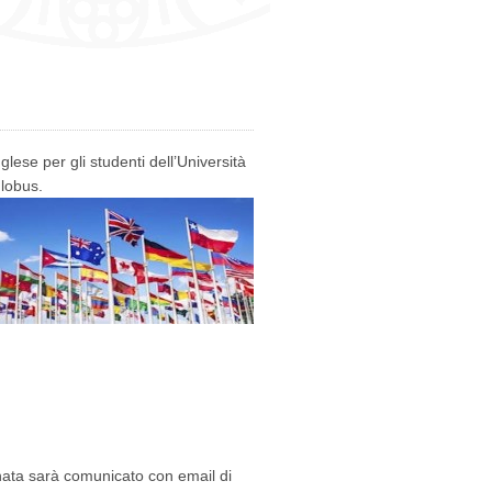
di
lingua
Erasmus
Alfa
per
studenti
UniCa
in
partenza
lese per gli studenti dell’Università
Globus.
egnata sarà comunicato con email di