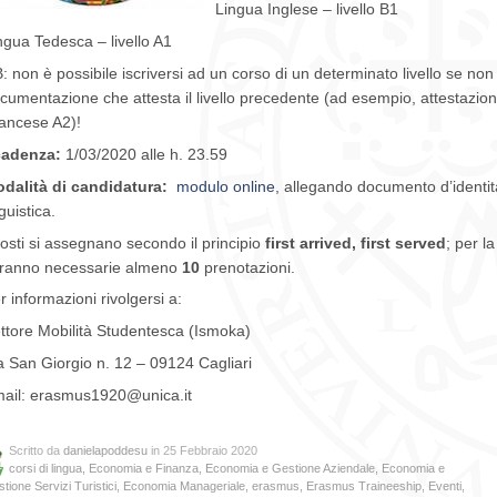
Lingua Inglese – livello B1
ngua Tedesca – livello A1
: non è possibile iscriversi ad un corso di un determinato livello se non
cumentazione che attesta il livello precedente (ad esempio, attestazione 
ancese A2)!
adenza:
1/03/2020 alle h. 23.59
dalità di candidatura:
modulo online
, allegando documento d’identità
nguistica.
posti si assegnano secondo il principio
first arrived, first served
; per l
ranno necessarie almeno
10
prenotazioni.
r informazioni rivolgersi a:
ttore Mobilità Studentesca (Ismoka)
a San Giorgio n. 12 – 09124 Cagliari
ail: erasmus1920@unica.it
Scritto da
danielapoddesu
in 25 Febbraio 2020
corsi di lingua
,
Economia e Finanza
,
Economia e Gestione Aziendale
,
Economia e
tione Servizi Turistici
,
Economia Manageriale
,
erasmus
,
Erasmus Traineeship
,
Eventi
,