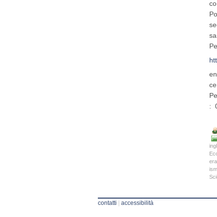
co
Po
se
sa
Pe
ht
en
ce
Pe
: 
ing
Eco
er
is
Sci
contatti
|
accessibilità