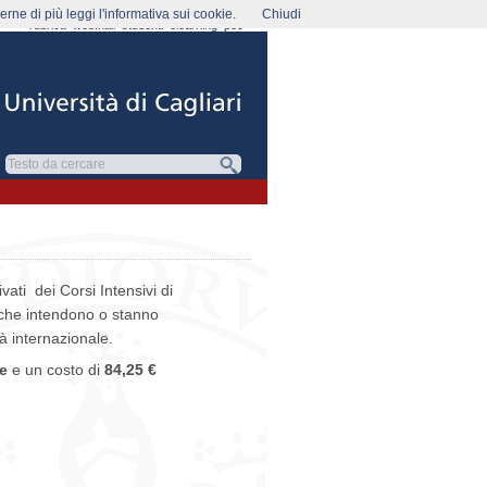
rne di più leggi l'informativa sui cookie.
Chiudi
rubrica
webmail
studenti
elearning
pec
vati dei Corsi Intensivi di
i che intendono o stanno
tà internazionale.
e
e un costo di
84,25 €