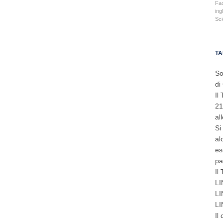
Fa
ing
Sci
TA
So
di
Il
21
al
Si
al
es
pa
Il
LI
LI
LI
Il