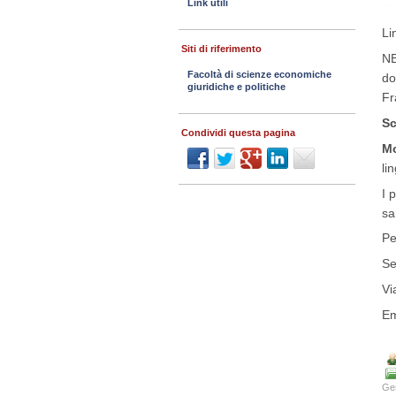
Link utili
Li
Siti di riferimento
NB
Facoltà di scienze economiche
do
giuridiche e politiche
Fr
Sc
Condividi questa pagina
Mo
li
I 
sa
Pe
Se
Vi
Em
Ges