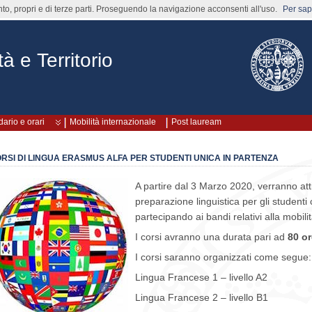
nto, propri e di terze parti. Proseguendo la navigazione acconsenti all'uso.
Per sape
à e Territorio
ario e orari
Mobilità internazionale
Post lauream
RSI DI LINGUA ERASMUS ALFA PER STUDENTI UNICA IN PARTENZA
A partire dal 3 Marzo 2020, verranno atti
preparazione linguistica per gli student
partecipando ai bandi relativi alla mobili
I corsi avranno una durata pari ad
80 or
I corsi saranno organizzati come segue:
Lingua Francese 1 – livello A2
Lingua Francese 2 – livello B1