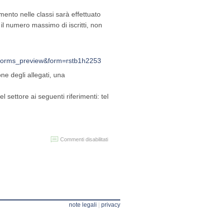
ento nelle classi sarà effettuato
 il numero massimo di iscritti, non
rm_forms_preview&form=rstb1h2253
one degli allegati, una
l settore ai seguenti riferimenti: tel
su
Commenti disabilitati
Tandem
di
conversazione
in
lingua
inglese
note legali
|
privacy