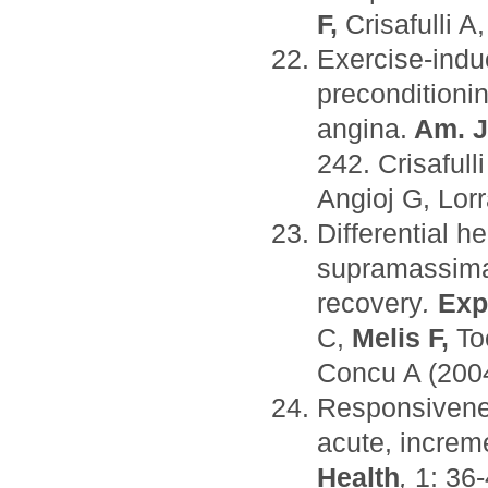
F,
Crisafulli A
Exercise-indu
preconditioni
angina.
Am. J
242. Crisafulli
Angioj G, Lorr
Differential 
supramassimal
recovery
.
Exp
C,
Melis F,
Toc
Concu A (2004
Responsivenes
acute, increm
Health
,
1: 36