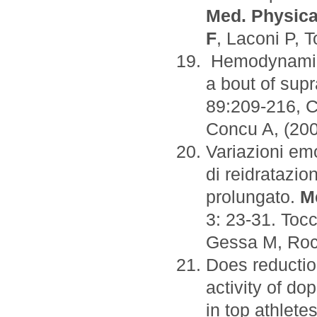
Med. Physica
F
, Laconi P, 
Hemodynamics
a bout of sup
89:209-216, Cr
Concu A, (200
Variazioni em
di reidratazio
prolungato.
Me
3: 23-31. Toc
Gessa M, Rocc
Does reduction
activity of d
in top athlete