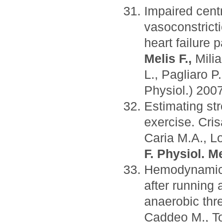
Impaired cen
vasoconstrict
heart failure p
Melis F.,
Milia
L., Pagliaro P
Physiol.) 200
Estimating st
exercise. Crisa
Caria M.A., Lo
F.
Physiol. M
Hemodynamic e
after running 
anaerobic thre
Caddeo M., To