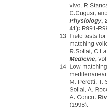
vivo. R.Stan
C.Cugusi, an
Physiology
, 
41):
R991-R99
Field tests fo
matching voll
R.Sollai, C.L
Medicine
,
vol
Low-matching 
mediterranean
M. Peretti, T.
Sollai, A. Roc
A. Concu.
Riv
(1998).