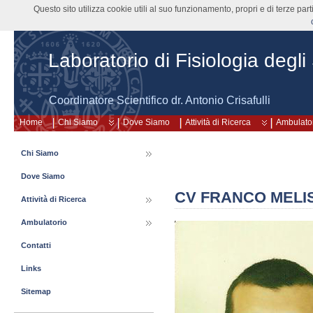
Questo sito utilizza cookie utili al suo funzionamento, propri e di terze pa
Laboratorio di Fisiologia degli
Coordinatore Scientifico dr. Antonio Crisafulli
Home
Chi Siamo
Dove Siamo
Attività di Ricerca
Ambulato
Chi Siamo
Dove Siamo
CV FRANCO MELI
Attività di Ricerca
Ambulatorio
Contatti
Links
Sitemap