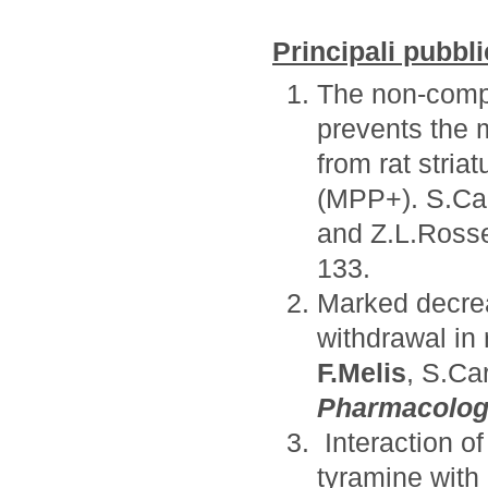
Principali pubbli
The non-comp
prevents the 
from rat stri
(MPP+). S.Ca
and Z.L.Rosse
133.
Marked decrea
withdrawal in 
F.Melis
, S.Ca
Pharmacolo
Interaction o
tyramine with a