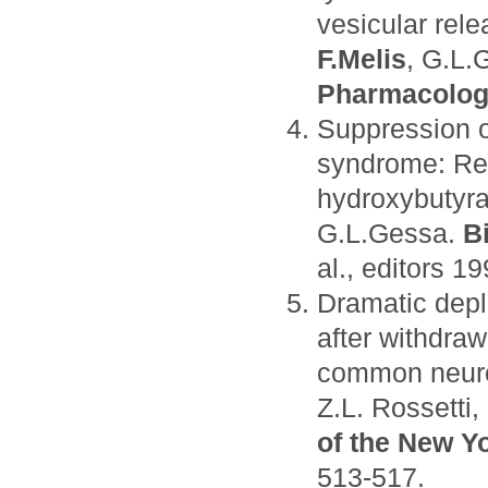
vesicular rel
F.Melis
, G.L.
Pharmacolo
Suppression o
syndrome: Rev
hydroxybutyra
G.L.Gessa.
B
al., editors 19
Dramatic depl
after withdraw
common neuro
Z.L. Rossetti,
of the New Y
513-517.