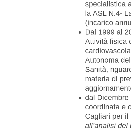
specialistica 
la ASL N.4- L
(incarico annu
Dal 1999 al 20
Attività fisica
cardiovascolar
Autonoma dell
Sanità, riguar
materia di pr
aggiornamento
dal Dicembre 
coordinata e c
Cagliari per il
all’analisi d