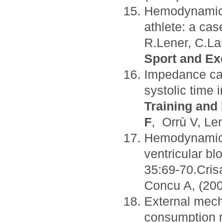
Hemodynamic d
athlete: a case
R.Lener, C.L
Sport and Ex
Impedance car
systolic time 
Training and 
F
, Orrù V, Le
Hemodynamic d
ventricular bl
35:69-70.Crisa
Concu A, (200
External mech
consumption ra