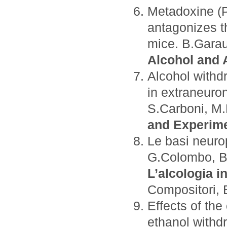
Metadoxine (P
antagonizes th
mice. B.Gara
Alcohol and 
Alcohol withdr
in extraneuro
S.Carboni, M
and Experim
Le basi neuro
G.Colombo, B
L’alcologia i
Compositori, 
Effects of th
ethanol withd