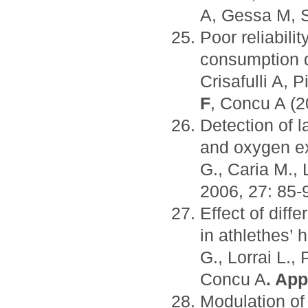
A, Gessa M, 
Poor reliabili
consumption du
Crisafulli A, 
F
, Concu A (2
Detection of 
and oxygen ext
G., Caria M., 
2006, 27: 85-
Effect of diff
in athlethes’ 
G., Lorrai L., 
Concu A
. App
Modulation of