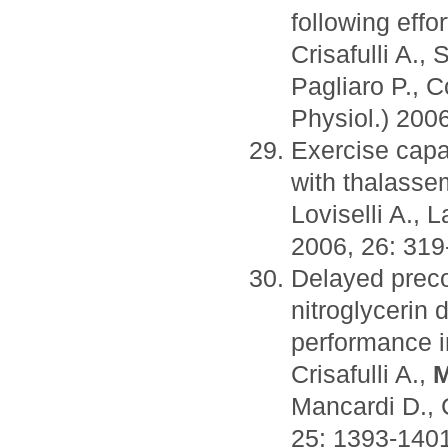
following effor
Crisafulli A., 
Pagliaro P., 
Physiol.) 200
Exercise capa
with thalasse
Loviselli A., 
2006, 26: 319
Delayed preco
nitroglycerin
performance i
Crisafulli A.,
M
Mancardi D., 
25: 1393-1401