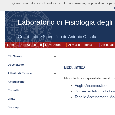
Questo sito utilizza cookie utili al suo funzionamento, propri e di terze pa
Laboratorio di Fisiologia degli
Coordinatore Scientifico dr. Antonio Crisafulli
Home
Chi Siamo
Dove Siamo
Attività di Ricerca
Ambulato
Chi Siamo
Dove Siamo
MODULISTICA
Attività di Ricerca
Modulistica disponibile per il d
Ambulatorio
Foglio Anamnestico
;
Contatti
Consenso Informato Pri
Tabelle Accertamenti Med
Links
Sitemap