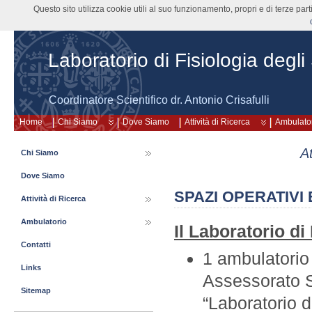
Questo sito utilizza cookie utili al suo funzionamento, propri e di terze pa
Laboratorio di Fisiologia degli
Coordinatore Scientifico dr. Antonio Crisafulli
Home
Chi Siamo
Dove Siamo
Attività di Ricerca
Ambulato
At
Chi Siamo
Dove Siamo
SPAZI OPERATIVI
Attività di Ricerca
Ambulatorio
Il Laboratorio di
Contatti
1 ambulatorio
Links
Assessorato S
Sitemap
“Laboratorio d