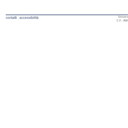
Univers
contatti
|
accessibilità
C.F.: 800