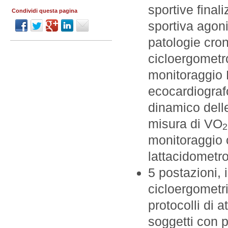
sportive finaliz
Condividi questa pagina
sportiva agoni
patologie cron
cicloergometr
monitoraggio 
ecocardiograf
dinamico dell
misura di VO
2
monitoraggio c
lattacidometr
5 postazioni, 
cicloergometri
protocolli di a
soggetti con p