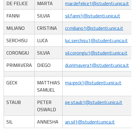
DE FELICE
MARTA
mar.defelice1@studenti.unica.it
FANNI
SILVIA
sil.fanni1@studenti.unica.it
MILIANO
CRISTINA
cr.miliano1@studenti.unica.it
SERCHISU
LUCA
luc.serchisu1@studenti.unica.it
CORONGIU
SILVIA
sil.corongiu1@studenti.unica.it
PRIMAVERA
DIEGO
di.primavera1@studenti.unica.it
GECK
MATTHIAS
ma.geck1@studenti.unica.it
SAMUEL
STAUB
PETER
pe.staub1@studenti.unica.it
OSWALD
SIL
ANNESHA
an.sil1@studenti.unica.it