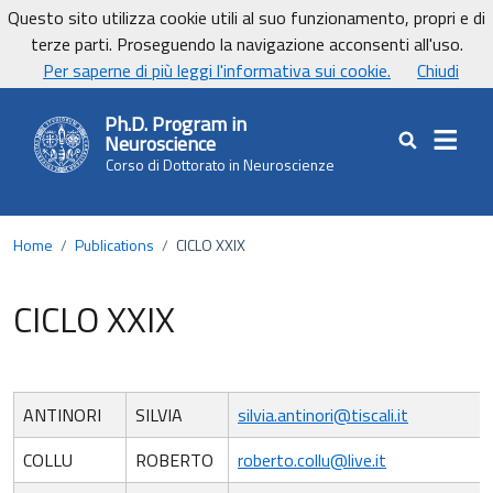
Vai ai contenuti
Vai al footer
Questo sito utilizza cookie utili al suo funzionamento, propri e di
terze parti. Proseguendo la navigazione acconsenti all'uso.
UnicaNews
Per saperne di più leggi l'informativa sui cookie.
Chiudi
Ph.D. Program in
Neuroscience
Cerca nel sit
Corso di Dottorato in Neuroscienze
Home
/
Publications
/
CICLO XXIX
CICLO XXIX
ANTINORI
SILVIA
silvia.antinori@tiscali.it
COLLU
ROBERTO
roberto.collu@live.it