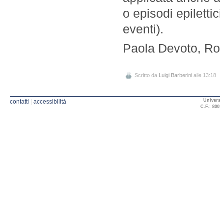
o episodi epilettic
eventi).
Paola Devoto, Ro
Scritto da
Luigi Barberini
alle 13:18
Univers
contatti
|
accessibilità
C.F.: 800