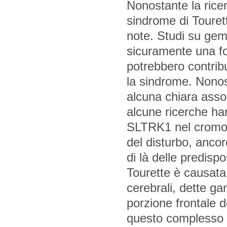
Nonostante la rice
sindrome di Touret
note. Studi su gem
sicuramente una fo
potrebbero contribu
la sindrome. Nonost
alcuna chiara asso
alcune ricerche ha
SLTRK1 nel cromos
del disturbo, anco
di là delle predisp
Tourette è causata 
cerebrali, dette ga
porzione frontale d
questo complesso c