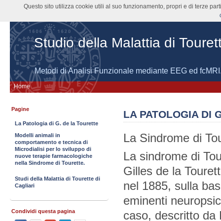
Questo sito utilizza cookie utili al suo funzionamento, propri e di terze pa
Studio della Malattia di Touret
Metodi di Analisi Funzionale mediante EEG ed fcMRI
Home
Pagine
LA PATOLOGIA DI 
La Patologia di G. de la Tourette
La Sindrome di Tou
Modelli animali in
comportamento e tecnica di
Microdialisi per lo sviluppo di
La sindrome di Tou
nuove terapie farmacologiche
nella Sindrome di Tourette.
Gilles de la Toure
Studi della Malattia di Tourette di
nel 1885, sulla base
Cagliari
eminenti neuropsichi
Condividi questa pagina
caso, descritto da