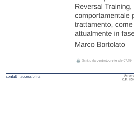
Reversal Training,
comportamentale per
trattamento, come 
attualmente in fas
Marco Bortolato
Scritto da
centrotourette
alle 07:09
Univers
contatti
|
accessibilità
C.F.: 800