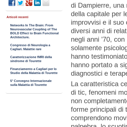
di Dampierre, una n
della capitale per 
Articoli recenti
improvvisi e il su
Networks In The Brain: From
diversi anni di rela
Neurovascular Coupling of The
BOLD Effect to Brain Functional
negli anni ’70, con
Architecture.
Congresso di Neurologia a
solamente psicolog
Cagliari. Malattie rare
hanno testimoniato
Caratterizzazione fMRI della
sindrome di Tourette
hanno portato a sig
Finanziamento a Cagliari per lo
diagnostici e terape
Studio della Malattia di Tourette
5° Convegno Internazionale
La caratteristica c
sulla Malattia di Tourette
di tic, fenomeni mot
non completamente 
forme principali di t
comprendono movim
palpebra, lo scuoti