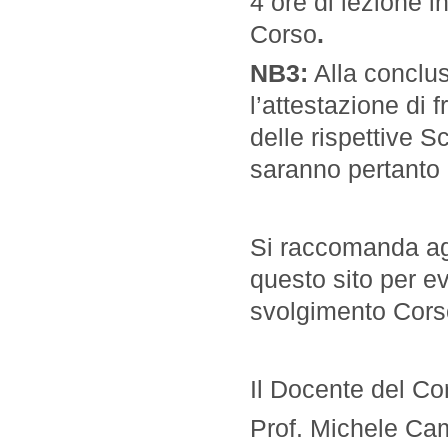
4 ore di lezione i
Corso
.
NB3:
Alla conclus
l’attestazione di f
delle rispettive S
saranno pertanto r
Si raccomanda agli
questo sito per ev
svolgimento Cors
Il Docente del Co
Prof. Michele C