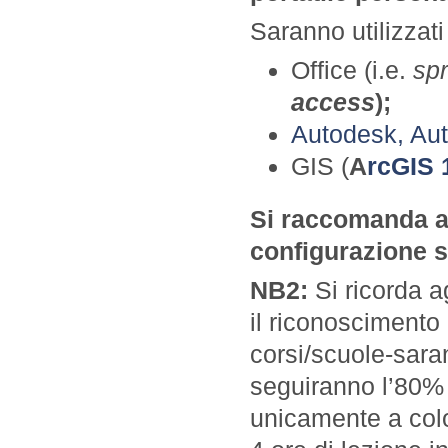
Saranno utilizzati
Office (i.e.
sp
access
);
Autodesk, Au
GIS (
A
rcGIS 
Si raccomanda ai
configurazione s
NB2:
Si ricorda ag
il riconoscimento 
corsi/scuole-saran
seguiranno l’80% 
unicamente a colo