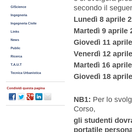
secondo il seguen
GIScience
Ingegneria
Lunedì 8 aprile 
Ingegneria Civile
Martedì 9 aprile 
Links
News
Giovedì 11 april
Public
Venerdì 12 aprile
Ricerca
Martedì 16 aprile
T.A.U.T
Tecnica Urbanistica
Giovedì 18 april
Condividi questa pagina
NB1:
Per lo svol
Corso,
gli studenti dov
portatile person