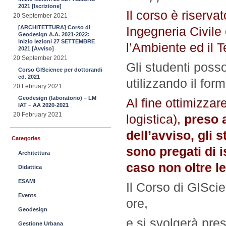
2021 [Iscrizione]
Il corso è riservat
20 September 2021
[ARCHITETTURA] Corso di
Ingegneria Civile
Geodesign A.A. 2021-2022:
inizio lezioni 27 SETTEMBRE
l’Ambiente ed il Te
2021 [Avviso]
20 September 2021
Gli studenti posso
Corso GIScience per dottorandi
ed. 2021
utilizzando il form
20 February 2021
Geodesign (laboratorio) – LM
Al fine ottimizza
IAT – AA 2020-2021
20 February 2021
logistica),
preso a
dell’avviso,
gli s
Categories
sono pregati di i
Architettura
caso non oltre le
Didattica
ESAMI
Il Corso di GISci
Events
ore,
Geodesign
e si svolgerà pre
Gestione Urbana