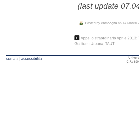
(last update 07.0
Posted by
campagna
on 14 March 
Appello straordinario Aprile 2013: 
Gestione Urbana, TAUT
Univers
contatti
|
accessibilità
C.F.: 800