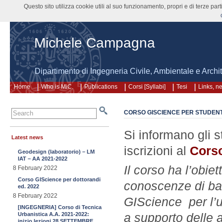
Questo sito utilizza cookie utili al suo funzionamento, propri e di terze pa
Michele Campagna
Dipartimento di Ingegneria Civile, Ambientale e Arch
Home
Who is MiC.
Publications
Corsi [Syllabi]
Tesi
Links, n
CORSO GISCIENCE PER STUDENTI
Si informano gli s
Latest news
iscrizioni al
Corso
Geodesign (laboratorio) – LM
IAT – AA 2021-2022
Il corso ha l’obiet
8 February 2022
Corso GIScience per dottorandi
conoscenze di bas
ed. 2022
8 February 2022
GIScience per l’u
[INGEGNERIA] Corso di Tecnica
a supporto delle at
Urbanistica A.A. 2021-2022:
inizio lezioni 28 SETTEMBRE