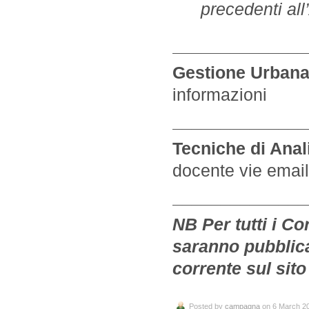
precedenti all
______________
Gestione Urban
informazioni
______________
Tecniche di Anali
docente vie email
______________
NB Per tutti i Co
saranno pubblica
corrente sul sit
Posted by
campagna
on 6 March 2