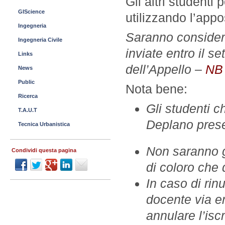
Gli altri studenti
GIScience
utilizzando l’appo
Ingegneria
Saranno considerat
Ingegneria Civile
inviate entro il s
Links
dell’Appello –
NB 
News
Public
Nota bene:
Ricerca
Gli studenti c
T.A.U.T
Deplano prese
Tecnica Urbanistica
Non saranno ga
Condividi questa pagina
di coloro che 
In caso di rin
docente via e
annulare l’is