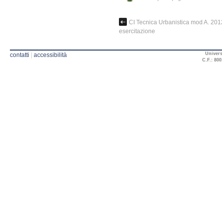
CI Tecnica Urbanistica mod A. 20
esercitazione
Univers
contatti
|
accessibilità
C.F.: 800