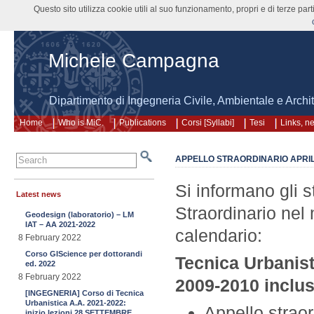
Questo sito utilizza cookie utili al suo funzionamento, propri e di terze pa
Michele Campagna
Dipartimento di Ingegneria Civile, Ambientale e Arch
Home
Who is MiC.
Publications
Corsi [Syllabi]
Tesi
Links, n
APPELLO STRAORDINARIO APRIL
Si informano gli s
Latest news
Straordinario nel
Geodesign (laboratorio) – LM
IAT – AA 2021-2022
calendario:
8 February 2022
Corso GIScience per dottorandi
Tecnica Urbanist
ed. 2022
8 February 2022
2009-2010 inclus
[INGEGNERIA] Corso di Tecnica
Urbanistica A.A. 2021-2022:
Appello strao
inizio lezioni 28 SETTEMBRE