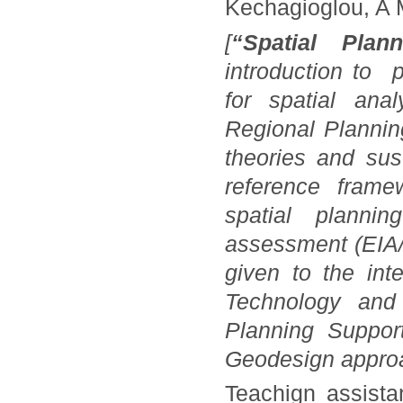
Kechagioglou, A 
[
“Spatial Plan
introduction to 
for spatial ana
Regional Plannin
theories and sust
reference fram
spatial planni
assessment (EIA/S
given to the int
Technology and
Planning Suppor
Geodesign appro
Teachign assis