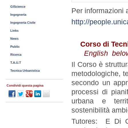
GIScience
Per informazioni 
Ingegneria
http://people.uni
Ingegneria Civile
Links
News
Corso di Tecn
Public
English below
Ricerca
Il Corso è struttu
T.A.U.T
Tecnica Urbanistica
metodologiche, te
secondo un appro
Condividi questa pagina
processi di piani
urbana e territ
sostenibilità ambi
Tutores: E Di 