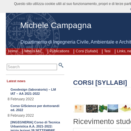
Questo sito utilizza cookie utili al suo funzionamento, propri e di terze pa
Michele Campagna
Dipartimento di Ingegneria Civile, Ambientale e Arch
Home
Who is MiC.
Publications
Corsi [Syllabi]
Tesi
Links, n
CORSI [SYLLABI]
Latest news
Geodesign (laboratorio) – LM
IAT – AA 2021-2022
8 February 2022
Corso GIScience per dottorandi
ed. 2022
8 February 2022
Ricevimento stud
[INGEGNERIA] Corso di Tecnica
Urbanistica A.A. 2021-2022:
inizio lezioni 28 SETTEMBRE