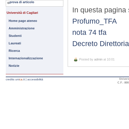
prova di articolo
In questa pagina 
Università di Cagliari
Profumo_TFA
Home page ateneo
Amministrazione
nota 74 tfa
Studenti
Decreto Direttori
Laureati
Ricerca
Internazionalizzazione
Posted by
admin
at 10:01
Notizie
Univers
credits uni
ca
.it
|
accessibilità
C.F.: 800