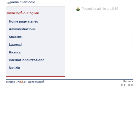
prova di articolo
Posted by
admin
at 10:10
Università di Cagliari
Home page ateneo
Amministrazione
Studenti
Laureati
Ricerca
Internazionalizzazione
Notizie
Univers
credits uni
ca
.it
|
accessibilità
C.F.: 800