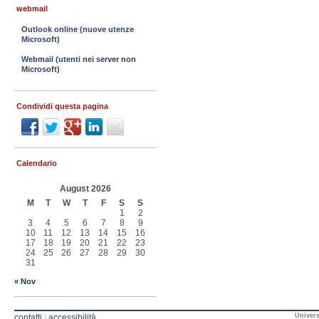
webmail
Outlook online (nuove utenze
Microsoft)
Webmail (utenti nei server non
Microsoft)
Condividi questa pagina
Calendario
August 2026
M
T
W
T
F
S
S
1
2
3
4
5
6
7
8
9
10
11
12
13
14
15
16
17
18
19
20
21
22
23
24
25
26
27
28
29
30
31
« Nov
Univers
contatti
|
accessibilità