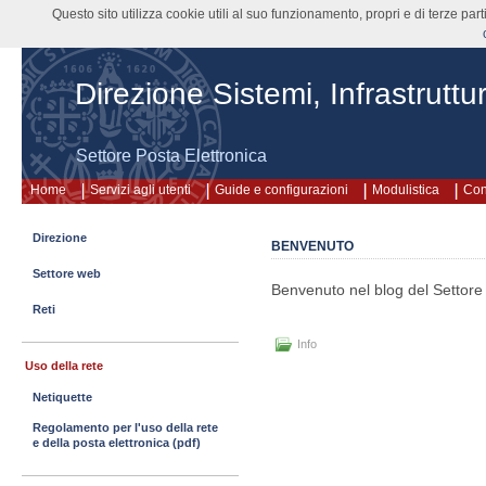
Questo sito utilizza cookie utili al suo funzionamento, propri e di terze pa
Direzione Sistemi, Infrastruttu
Settore Posta Elettronica
Home
Servizi agli utenti
Guide e configurazioni
Modulistica
Con
Direzione
BENVENUTO
Settore web
Benvenuto nel blog del Settore P
Reti
Info
Uso della rete
Netiquette
Regolamento per l'uso della rete
e della posta elettronica (pdf)