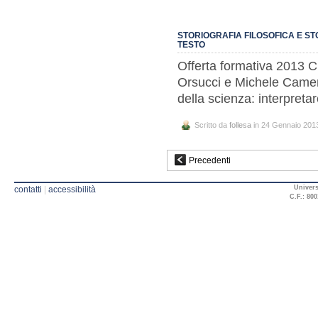
STORIOGRAFIA FILOSOFICA E ST
TESTO
Offerta formativa 2013 Ci
Orsucci e Michele Camerot
della scienza: interpreta
Scritto da
follesa
in 24 Gennaio 201
Precedenti
Univers
contatti
|
accessibilità
C.F.: 800