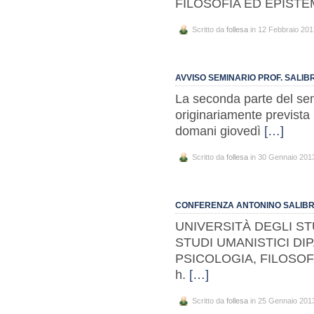
FILOSOFIA ED EPISTEM
Scritto da
follesa
in 12 Febbraio 201
AVVISO SEMINARIO PROF. SALIB
La seconda parte del sem
originariamente prevista p
domani giovedì
[…]
Scritto da
follesa
in 30 Gennaio 201
CONFERENZA ANTONINO SALIB
UNIVERSITÀ DEGLI ST
STUDI UMANISTICI DI
PSICOLOGIA, FILOSOFIA 
h.
[…]
Scritto da
follesa
in 25 Gennaio 201