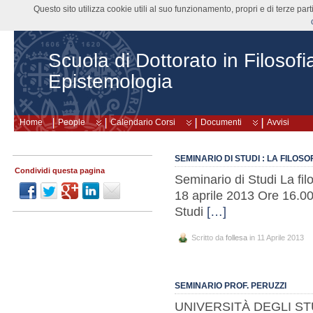
Questo sito utilizza cookie utili al suo funzionamento, propri e di terze pa
Scuola di Dottorato in Filosofi
Epistemologia
Home
People
Calendario Corsi
Documenti
Avvisi
SEMINARIO DI STUDI : LA FILO
Condividi questa pagina
Seminario di Studi La fi
18 aprile 2013 Ore 16.0
Studi
[…]
Scritto da
follesa
in 11 Aprile 2013
SEMINARIO PROF. PERUZZI
UNIVERSITÀ DEGLI ST