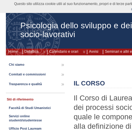
Questo sito utilizza cookie utili al suo funzionamento, propri e di terze pa
Psicologia dello sviluppo e de
socio-lavorativi
Home
Didattica
Calendario e orari
Avvisi
Seminari e altri 
Chi siamo
Comitati e commissioni
IL CORSO
Trasparenza e qualità
Il Corso di Laurea
Siti di riferimento
dei processi soci
Facoltà di Studi Umanistici
quale le componen
Servizi online
studenti/studentesse
alla definizione d
Ufficio Post Lauream