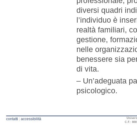
professionale, pro
diversi quadri indiv
l’individuo è inse
realtà familiari, 
gestione, formazi
nelle organizzazio
benessere sia per
di vita.
– Un’adeguata pa
psicologico.
Univers
contatti
|
accessibilità
C.F.: 800