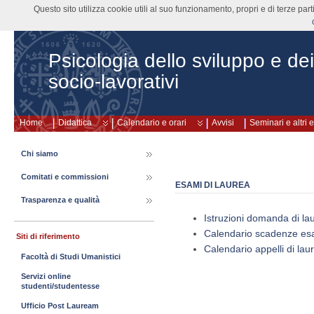
Questo sito utilizza cookie utili al suo funzionamento, propri e di terze pa
Psicologia dello sviluppo e de
socio-lavorativi
Home
Didattica
Calendario e orari
Avvisi
Seminari e altri 
Chi siamo
Comitati e commissioni
ESAMI DI LAUREA
Trasparenza e qualità
Istruzioni domanda di la
Calendario scadenze esa
Siti di riferimento
Calendario appelli di lau
Facoltà di Studi Umanistici
Servizi online
studenti/studentesse
Ufficio Post Lauream