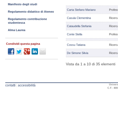
Manifesto degli studi
Carta Stefano Mariano
Profes
Regolamento didattico di Ateneo
Casula Clementina
Ricerc
Regolamento contribuzione
studentesca
Cataudella Stefania
Ricerc
Alma Laurea
Conte Stella
Profes
Condividi questa pagina
Cossu Tatiana
Ricerc
De Simone Silvia
Ricerc
Vista da 1 a 10 di 35 elementi
Univers
contatti
|
accessibilità
C.F.: 800