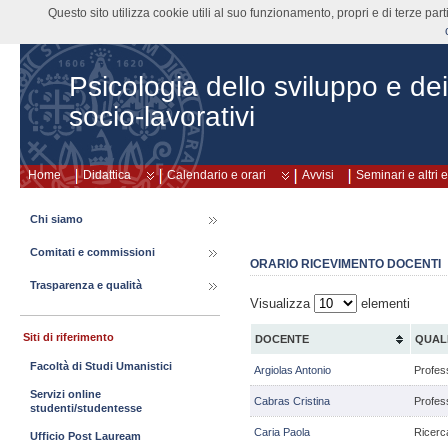
Questo sito utilizza cookie utili al suo funzionamento, propri e di terze pa
Psicologia dello sviluppo e de
socio-lavorativi
Home
Didattica
Calendario e orari
Avvisi
Seminari e altri 
Chi siamo
Comitati e commissioni
ORARIO RICEVIMENTO DOCENTI
Trasparenza e qualità
Visualizza
elementi
Siti di riferimento
DOCENTE
QUAL
Facoltà di Studi Umanistici
Argiolas Antonio
Profes
Servizi online
Cabras Cristina
Profes
studenti/studentesse
Caria Paola
Ricerc
Ufficio Post Lauream