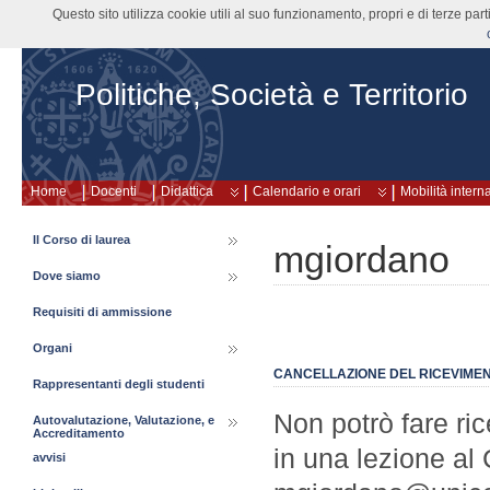
Questo sito utilizza cookie utili al suo funzionamento, propri e di terze pa
Politiche, Società e Territorio
Home
Docenti
Didattica
Calendario e orari
Mobilità intern
Il Corso di laurea
mgiordano
Dove siamo
Requisiti di ammissione
Organi
CANCELLAZIONE DEL RICEVIMEN
Rappresentanti degli studenti
Non potrò fare r
Autovalutazione, Valutazione, e
Accreditamento
in una lezione al 
avvisi