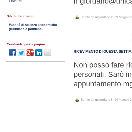
mgiordano@unica
Link utili
Siti di riferimento
Scritto da
mgiordano
in 29 Maggio 
Facoltà di scienze economiche
giuridiche e politiche
Condividi questa pagina
RICEVIMENTO DI QUESTA SETTI
Non posso fare r
personali. Sarò in
appuntamento m
Scritto da
mgiordano
in 14 Maggio 