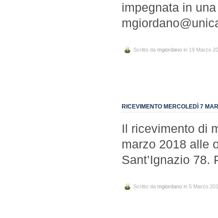
impegnata in una 
mgiordano@unica
Scritto da
mgiordano
in 19 Marzo 2
RICEVIMENTO MERCOLEDÌ 7 MA
Il ricevimento di
marzo 2018 alle o
Sant’Ignazio 78
Scritto da
mgiordano
in 5 Marzo 20