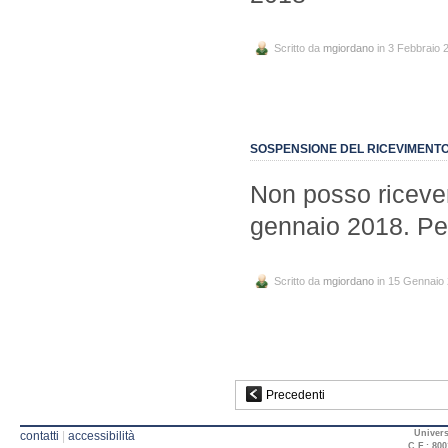
Scritto da
mgiordano
in 3 Febbraio 
SOSPENSIONE DEL RICEVIMENTO
Non posso ricever
gennaio 2018. Per
Scritto da
mgiordano
in 15 Gennaio
Precedenti
Univers
contatti
|
accessibilità
C.F.: 800