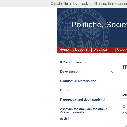
Questo sito utilizza cookie utili al suo funzioname
Politiche, Societ
Home
Docenti
Didattica
Calend
Il Corso di laurea
m
Dove siamo
Requisiti di ammissione
Organi
RI
Rappresentanti degli studenti
Co
Autovalutazione, Valutazione, e
do
Accreditamento
avvisi