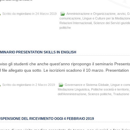
Scritto da
mgiordano
in 24 Marzo 2019
Amministrazione e Organizzazione
,
avvisi
,
G
comunicazione
,
Lingue e Culture per la Mediazione
Relazioni Internazionali
,
Scienze dei Servizi giuridi
politiche
MINARIO PRESENTATION SKILLS IN ENGLISH
viso gli studenti che anche quest’anno ripropongo il seminario Presentati
l file allegato qua sotto. Le iscrizioni scadono il 10 marzo. Presentation
Scritto da
mgiordano
in 2 Marzo 2019
Governance e Sistema Globale
,
Lingue e com
Mediazione Linguistica
,
Politiche società e territorio
dell’Amministrazione
,
Scienze politiche
,
Traduzione s
SPENSIONE DEL RICEVIMENTO OGGI 4 FEBBRAIO 2019