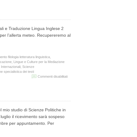
meteo.
Lezioni
di
Inglese
1
nali e Traduzione Lingua Inglese 2
e
2
 per l’allerta meteo. Recupereremo al
sospese
i
giorni
10,
ento filologia letteratura linguistica
,
11
icazione
,
Lingue e Culture per la Mediazione
e
 Internazionali
,
Scienze
12
e specialistica dei testi
ottobre
su
Commenti disabilitati
2018
Allerta
meteo
10
ottobre
2018
l mio studio di Scienze Politiche in
uglio il ricevimento sarà sospeso
tembre per appuntamento. Per