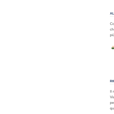
AL
Co
ch
pi
RI
Il
Vi
pe
qu