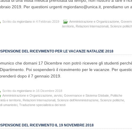
causa di una visita medica prenotata da tempo, non riuscirò a fare il r
bbraio 2019. Per questioni urgenti mgiordano@unica.it, prendiamo un 
Scritto da
mgiordano
in 4 Febbraio 2019
Amministrazione e Organizzazione
,
Governa
territorio
,
Relazioni Internazionali
,
Scienze politic
SPENSIONE DEL RICEVIMENTO PER LE VACANZE NATALIZIE 2018
munico che domani 17 Dicembre non potrò ricevere gli studenti perchè 
 Dipartimento. Poi sospenderò il ricevimento per le vacanze. Per questi
prenderò dopo il 7 gennaio 2019.
Scritto da
mgiordano
in 16 Dicembre 2018
Amministrazione e Organizzazione
,
avvisi
,
Governance e Sistema Globale
,
Politiche
ietà e territorio
,
Relazioni Internazionali
,
Scienze dell’Amministrazione
,
Scienze politiche
,
di umanistici
,
Traduzione specialistica dei testi
SPENSIONE DEL RICEVIMENTO IL 19 NOVEMBRE 2018