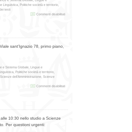
e Linguistica
,
Politiche società e territorio
,
ei testi
su
Commenti disabilitati
Ricevimento
di
oggi
13
Maggio
e Viale sant’Ignazio 78, primo piano,
 e Sistema Globale
,
Lingue e
inguistica
,
Politiche società e territorio
,
Scienze dell’Amministrazione
,
Scienze
su
Commenti disabilitati
Ricevimento
del
giorno
8
aprile
2019
 alle 10:30 nello studio a Scienze
to. Per questioni urgenti: