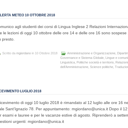
LERTA METEO 10 OTTOBRE 2018
munico agli studenti dei corsi di Lingua Inglese 2 Relazioni Internazio
e le lezioni di oggi 10 ottobre delle ore 14 e delle ore 16 sono sospese
ù presto.
Scritto da
mgiordano
in 10 Ottobre 2018
Amministrazione e Organizzazione
,
Dipartim
Governance e Sistema Globale
,
Lingue e comun
Linguistica
,
Politiche società e territorio
,
Relazioni
dell’Amministrazione
,
Scienze politiche
,
Traduzion
CEVIMENTO LUGLIO 2018
 ricevimento di oggi 10 luglio 2018 è rimandato al 12 luglio alle ore 16 ne
ale Sant’Ignazio 78. Per appuntamento: mgiordano@unica.it Dopo il 12 l
r esami e lauree e per le vacanze estive di agosto. Riprenderò a set
estioni urgenti: mgiordano@unica.it