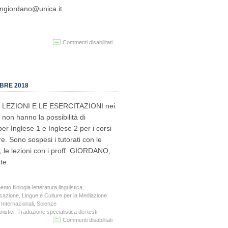
2018
 mgiordano@unica.it
su
Commenti disabilitati
Sospensione
del
ricevimento
il
19
OBRE 2018
novembre
2018
 LE LEZIONI E LE ESERCITAZIONI nei
 non hanno la possibilità di
per Inglese 1 e Inglese 2 per i corsi
e. Sono sospesi i tutorati con le
le lezioni con i proff. GIORDANO,
te.
ento filologia letteratura linguistica
,
cazione
,
Lingue e Culture per la Mediazione
 Internazionali
,
Scienze
istici
,
Traduzione specialistica dei testi
su
Commenti disabilitati
Allerta