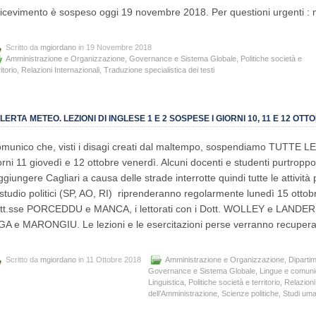
 ricevimento è sospeso oggi 19 novembre 2018. Per questioni urgenti :
Scritto da
mgiordano
in 19 Novembre 2018
Amministrazione e Organizzazione
,
Governance e Sistema Globale
,
Politiche società e
itorio
,
Relazioni Internazionali
,
Traduzione specialistica dei testi
LERTA METEO. LEZIONI DI INGLESE 1 E 2 SOSPESE I GIORNI 10, 11 E 12 OTT
munico che, visti i disagi creati dal maltempo, sospendiamo TUTTE
orni 11 giovedì e 12 ottobre venerdì. Alcuni docenti e studenti purtroppo
ggiungere Cagliari a causa delle strade interrotte quindi tutte le attività 
 studio politici (SP, AO, RI) riprenderanno regolarmente lunedì 15 ottobr
tt.sse PORCEDDU e MANCA, i lettorati con i Dott. WOLLEY e LANDER, 
GA e MARONGIU. Le lezioni e le esercitazioni perse verranno recupera
Scritto da
mgiordano
in 11 Ottobre 2018
Amministrazione e Organizzazione
,
Dipartim
Governance e Sistema Globale
,
Lingue e comuni
Linguistica
,
Politiche società e territorio
,
Relazioni
dell’Amministrazione
,
Scienze politiche
,
Studi uman