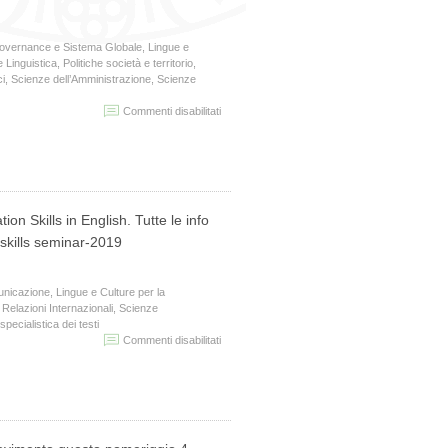
overnance e Sistema Globale
,
Lingue e
 Linguistica
,
Politiche società e territorio
,
ci
,
Scienze dell’Amministrazione
,
Scienze
su
Commenti disabilitati
Ricevimento
del
25
marzo
rinviato
al
on Skills in English. Tutte le info
29
 skills seminar-2019
unicazione
,
Lingue e Culture per la
,
Relazioni Internazionali
,
Scienze
pecialistica dei testi
su
Commenti disabilitati
SEMINARIO
PRESENTATION
SKILLS
IN
ENGLISH