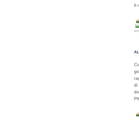
Il
terr
AL
Co
gi
ra
di
do
PI