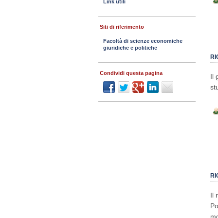
Link utili
Siti di riferimento
Facoltà di scienze economiche
giuridiche e politiche
RI
Condividi questa pagina
Il
st
RI
Il
Po
mg