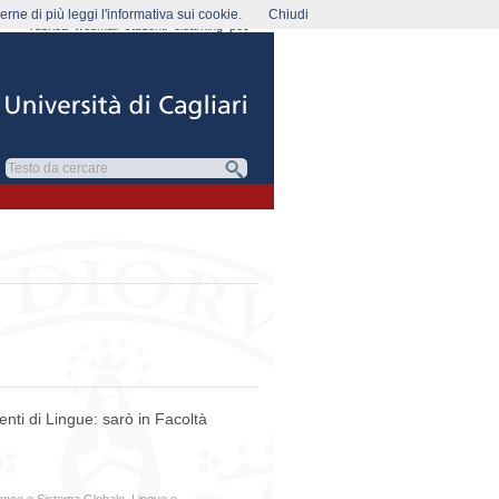
rne di più leggi l'informativa sui cookie.
Chiudi
rubrica
webmail
studenti
elearning
pec
nti di Lingue: sarò in Facoltà
nce e Sistema Globale
,
Lingue e