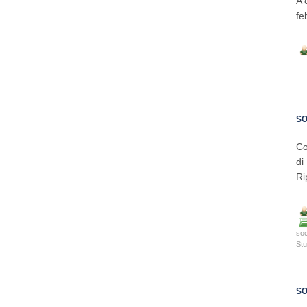
A 
fe
SO
Co
di
Ri
soc
Stu
SO