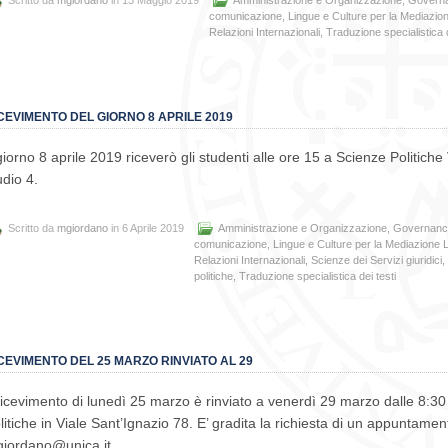
comunicazione
,
Lingue e Culture per la Mediazion
Relazioni Internazionali
,
Traduzione specialistica d
CEVIMENTO DEL GIORNO 8 APRILE 2019
 giorno 8 aprile 2019 riceverò gli studenti alle ore 15 a Scienze Politich
udio 4.
Scritto da
mgiordano
in 6 Aprile 2019
Amministrazione e Organizzazione
,
Governance
comunicazione
,
Lingue e Culture per la Mediazione L
Relazioni Internazionali
,
Scienze dei Servizi giuridici
,
politiche
,
Traduzione specialistica dei testi
CEVIMENTO DEL 25 MARZO RINVIATO AL 29
 ricevimento di lunedì 25 marzo è rinviato a venerdì 29 marzo dalle 8:30
litiche in Viale Sant’Ignazio 78. E’ gradita la richiesta di un appuntamen
iordano@unica.it