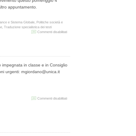
icevimento questo pomeriggio 4
altro appuntamento.
nce e Sistema Globale
,
Politiche società e
he
,
Traduzione specialistica dei testi
su
Commenti disabilitati
Sospensione
del
ricevimento
oggi
4
febbraio
impegnata in classe e in Consiglio
2019
oni urgenti: mgiordano@unica.it
su
Commenti disabilitati
Sospensione
del
ricevimento
per
le
vacanze
natalizie