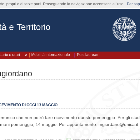
nto, propri e di terze parti. Proseguendo la navigazione acconsenti all'uso.
Per sape
à e Territorio
ario e orari
Mobilità internazionale
Post lauream
giordano
CEVIMENTO DI OGGI 13 MAGGIO
munico che non potrò fare ricevimento questo pomeriggio. Per gli stude
mani pomeriggio, 14 maggio. Per appuntamento: mgiordano@unica.it
Scritto da
mgiordano
in 13 Maggio 2019
Amministrazione e Organizzazione
,
Governa