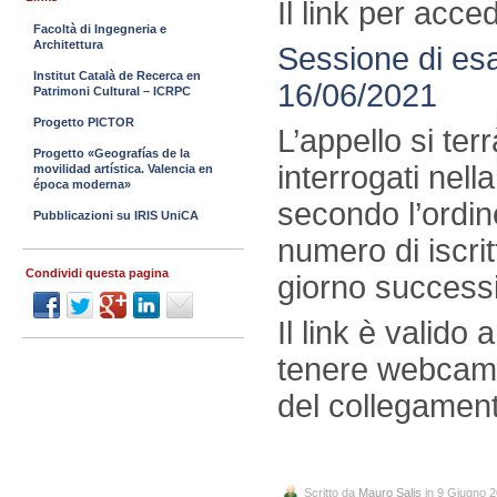
Il link per acce
Facoltà di Ingegneria e
Architettura
Sessione di esa
Institut Català de Recerca en
16/06/2021
Patrimoni Cultural – ICRPC
Progetto PICTOR
L’appello si ter
Progetto «Geografías de la
interrogati nell
movilidad artística. Valencia en
época moderna»
secondo l’ordine
Pubblicazioni su IRIS UniCA
numero di iscri
Condividi questa pagina
giorno success
Il link è valido 
tenere webcam e
del collegamen
Scritto da
Mauro Salis
in 9 Giugno 