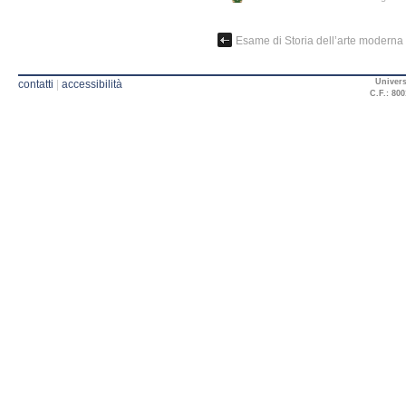
Esame di Storia dell’arte moderna
Univers
contatti
|
accessibilità
C.F.: 800