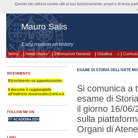
Questo sito utilizza cookie utili al suo funzionamento, propri e di terze pa
Mauro Salis
Early modern art history
Home
Avvisi / News
Informazioni Generali
Didattica
Curricul
ESAME DI STORIA DELL’ARTE MO
RICEVIMENTO
Ricevimento su appuntamento.
Si comunica a tu
Il docente è raggiungibile
all’indirizzo maurosalis@unica.it
esame di Stori
il giorno 16/06/
FOLLOW ME ON
sulla piattafor
ACADEMIA.EDU
Organi di Atene
Links