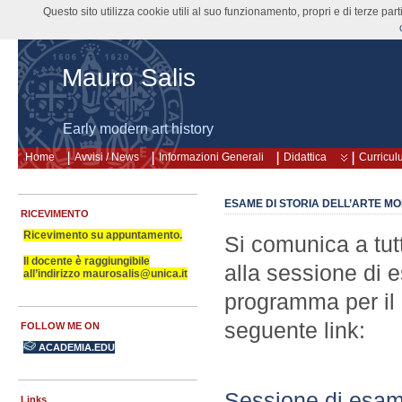
Questo sito utilizza cookie utili al suo funzionamento, propri e di terze pa
Mauro Salis
Early modern art history
Home
Avvisi / News
Informazioni Generali
Didattica
Curricul
ESAME DI STORIA DELL’ARTE M
RICEVIMENTO
Ricevimento su appuntamento.
Si comunica a tutt
Il docente è raggiungibile
alla sessione di 
all’indirizzo maurosalis@unica.it
programma per il 
seguente link:
FOLLOW ME ON
ACADEMIA.EDU
Sessione di esame
Links