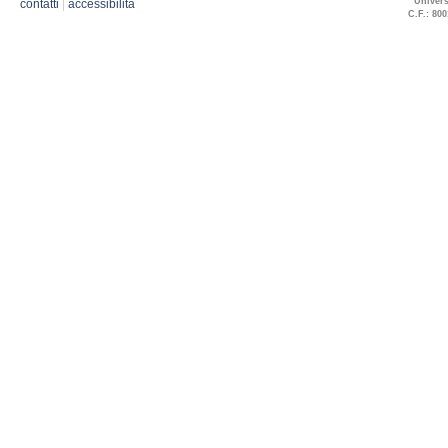
Univers
contatti
|
accessibilità
C.F.: 800