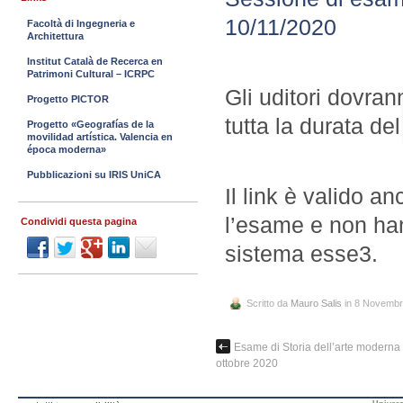
10/11/2020
Facoltà di Ingegneria e
Architettura
Institut Català de Recerca en
Patrimoni Cultural – ICRPC
Gli uditori dovra
Progetto PICTOR
tutta la durata de
Progetto «Geografías de la
movilidad artística. Valencia en
época moderna»
Pubblicazioni su IRIS UniCA
Il link è valido 
l’esame e non han
Condividi questa pagina
sistema esse3.
Scritto da
Mauro Salis
in 8 Novembr
Esame di Storia dell’arte moderna 
ottobre 2020