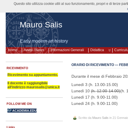
Questo sito utilizza cookie utili al suo funzionamento, propri e di terze pa
Mauro Salis
Early modern art history
Home
Avvisi / News
Informazioni Generali
Didattica
Curricul
ORARIO DI RICEVIMENTO — FEBB
RICEVIMENTO
Ricevimento su appuntamento.
Durante il mese di Febbraio 2020
Il docente è raggiungibile
Lunedì 3 (h. 13.00-15.00)
all’indirizzo maurosalis@unica.it
Lunedì 10
(h. 12.00-14.00)
(h. 
Lunedì 17 (h. 9.00-11.00)
Lunedì 24 (h. 9.00-11.00)
FOLLOW ME ON
ACADEMIA.EDU
Scritto da
Mauro Salis
in 21 Gennai
Links