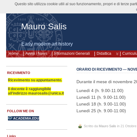
Questo sito utilizza cookie utili al suo funzionamento, propri e di terze pa
Mauro Salis
Early modern art history
Home
Avvisi / News
Informazioni Generali
Didattica
Curricul
ORARIO DI RICEVIMENTO — NOV
RICEVIMENTO
Ricevimento su appuntamento.
Durante il mese di novembre 201
Il docente è raggiungibile
Lunedì 4 (h. 9.00-11.00)
all’indirizzo maurosalis@unica.it
Lunedì 11 (h. 9.00-11.00)
Lunedì 18 (h. 9.00-11.00)
Lunedì 25 (h. 9.00-11.00)
FOLLOW ME ON
ACADEMIA.EDU
Scritto da
Mauro Salis
in 21 Ottobre
Links