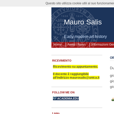
Questo sito utilizza cookie utili al suo funzioname
Mauro Salis
Early modern art history
Home
Avvisi / News
Informazioni Ge
OR
RICEVIMENTO
Ricevimento su appuntamento.
Du
Il docente è raggiungibile
gi
all’indirizzo maurosalis@unica.it
gi
gi
FOLLOW ME ON
ACADEMIA.EDU
Links