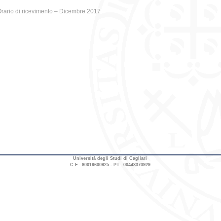
rario di ricevimento – Dicembre 2017
Università degli Studi di Cagliari
C.F.: 80019600925 - P.I.: 00443370929