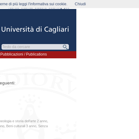
rne di più leggi l'informativa sui cookie.
Chiudi
rubrica
webmail
studenti
elearning
pec
Pubblicazioni / Publications
seguenti:
eologia e storia dell’arte 2 anno
,
anno
,
Beni culturali 3 anno
,
Senza