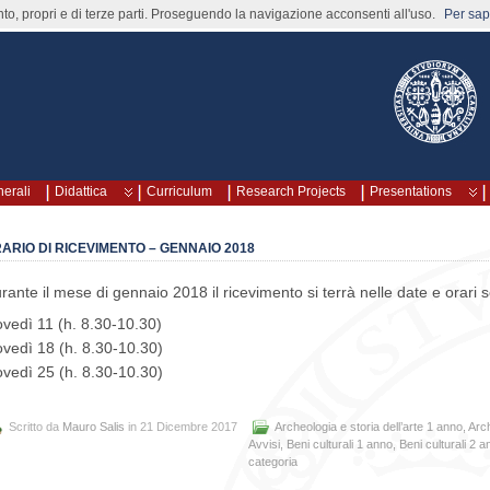
nto, propri e di terze parti. Proseguendo la navigazione acconsenti all'uso.
Per sape
nerali
Didattica
Curriculum
Research Projects
Presentations
ARIO DI RICEVIMENTO – GENNAIO 2018
rante il mese di gennaio 2018 il ricevimento si terrà nelle date e orari 
ovedì 11 (h. 8.30-10.30)
ovedì 18 (h. 8.30-10.30)
ovedì 25 (h. 8.30-10.30)
Scritto da
Mauro Salis
in 21 Dicembre 2017
Archeologia e storia dell’arte 1 anno
,
Arch
Avvisi
,
Beni culturali 1 anno
,
Beni culturali 2 
categoria