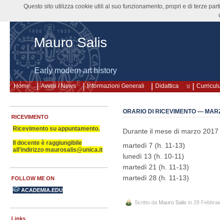
Questo sito utilizza cookie utili al suo funzionamento, propri e di terze pa
Mauro Salis
Early modern art history
Home
Avvisi / News
Informazioni Generali
Didattica
Curricul
ORARIO DI RICEVIMENTO — MAR
RICEVIMENTO
Ricevimento su appuntamento.
Durante il mese di marzo 2017 il
Il docente è raggiungibile
martedì 7 (h. 11-13)
all’indirizzo maurosalis@unica.it
lunedì 13 (h. 10-11)
martedì 21 (h. 11-13)
martedì 28 (h. 11-13)
FOLLOW ME ON
ACADEMIA.EDU
Scritto da
Mauro Salis
in 28 Febbrai
Links