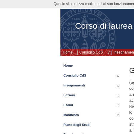
Questo sito utilizza cookie utili al suo funzioname
Corso di laurea
Home
Consiglio CdS
Insegnament
Home
G
Consiglio CdS
(aggiornato luglio 2017) Guido Ennas,nato a Cagliari il 23.1.1959, si è laureato in Chimica con votazione 110/110 presso l’Università di Cagliari; nel 1988 ha frequentato un corso annuale di perfezionamento in “Scienza dei Materiali” presso il Politecnico di Torino acquisendo espe
Insegnamenti
Lezioni
Esami
Manifesto
Piano degli Studi