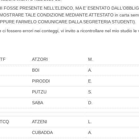
HI FOSSE PRESENTE NELL’ELENCO, MA E’ ESENTATO DALL’OBBLI
MOSTRARE TALE CONDIZIONE MEDIANTE ATTESTATO in carta semp
OPPURE FARMELO COMUNICARE DALLA SEGRETERIA STUDENTI).
e ci fossero errori nei conteggi, vi invito a ricontrollare nel mio studio l
TF
ATZORI
M.
BOI
A.
PIRODDI
E.
PUTZU
S.
SABA
D.
TCQ
ATZENI
L.
CUBADDA
A.