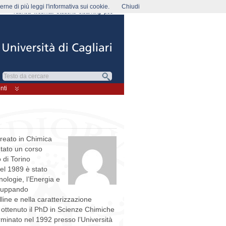
rne di più leggi l'informativa sui cookie.
Chiudi
rubrica
webmail
studenti
elearning
pec
nti
docenti del Dottorato di Scienze Chimiche e Tecnologiche. Negli anni 2002-2008 è stato responsabile regionale per la sezione Sardegna dei Giochi della Chimica, attività della Società Chimica Italiana, patrocinata dal MIUR. Ha fatto parte del comitato organizzatore dei “Seminari su Sintesi, Struttura e Proprietà Chimiche e Fisiche dei Materiali Nanofasici” (Quartu S.Elena (CA) 24-29 Settembre 2001. Ha fatto parte del Comitato Scientifico Locale del quarto Workshop Italiano Sol-Gel (Iglesias il 17-18 giugno 2004), del IX Convegno Nazionale Materiali Nanofasici (Iglesias, 3-5 giugno 2009). Testo Inglese Guido Ennas: Date and place of birth: January 23, 1959, Cagliari (Italy) Education: Graduate degree in Chemistry (maximum score, 110/110), University of Cagliari,1986; Post Graduate course in “Materials Science”, Politecnico di Torino 1988; Researcher associate ENEA 1989 (Italian National Agency for New technologies, Energy and Sustainable Economic Development, Casaccia laboratories, Roma, 1989); PhD in Chemistry, University of Cagliari, 1991. Academic career: Researcher, University of Cagliari, 1992-2001; Professor of Inorganic Chemistry, University of Cagliari 2001-today . Research interests: Inorganic Chemistry – Synthesis and characterization of nanocrystalline, nanocomposites and amorphous materials -Metal-Organic Frameworks (MOFs) – Inertization of asbestos containing materials – Structural investigation of nanomaterials and amorphous materials- X-ray and neutron powder diffraction – Thermal analysis techniques – Transmission electron microscopy, Magnetic Materials. He is a member of: Faculty of Biology and Pharmacy of the University of Cagliari; Department of Chemistry and Geology -University of Cagliari; INSTM (National Interuniversity Consortium of Materials Science and Technol