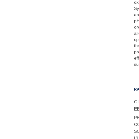
RA
G
P
P
C
S
L’