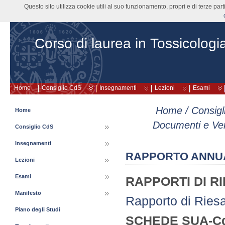
Questo sito utilizza cookie utili al suo funzionamento, propri e di terze pa
Corso di laurea in Tossicologi
Home
Consiglio CdS
Insegnamenti
Lezioni
Esami
Home
/
Consigl
Home
Documenti e Ver
Consiglio CdS
Insegnamenti
RAPPORTO ANNUAL
Lezioni
Esami
RAPPORTI DI R
Manifesto
Rapporto di Rie
Piano degli Studi
SCHEDE SUA-C