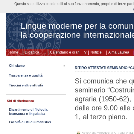
Questo sito utilizza cookie utili al suo funzionamento, propri e di terze pa
Lingue moderne per la comun
la cooperazione internazional
Home
Didattica
Calendario e orari
Notizie
Alma Laurea
Chi siamo
RITIRO ATTESTATI SEMINARIO 
Trasparenza e qualità
Si comunica che qu
Tirocini e altre attività
seminario “Costrui
agraria (1950-62), p
Siti di riferimento
dalle ore 9.00 alle 
Dipartimento di filologia,
letteratura e linguistica
1, al terzo piano.
Facoltà di studi umanistici
Scritto da
mldifelice
in 5 Luglio 2014