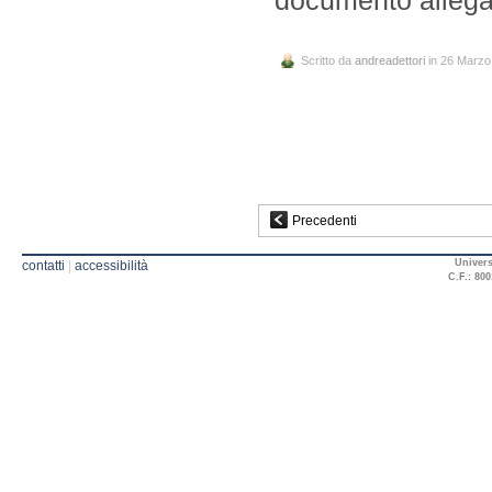
Scritto da
andreadettori
in 26 Marzo
Precedenti
Univers
contatti
|
accessibilità
C.F.: 800