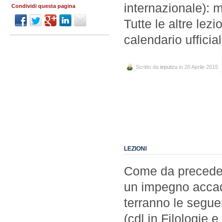
internazionale): 
Condividi questa pagina
Tutte le altre le
calendario uffic
Scritto da
ieputzu
in 20 Aprile 2015
LEZIONI
Come da precedent
un impegno accad
terranno le seg
(cdl in Filologie 