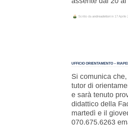
assente dal 20 al 
Scritto da
andreadettori
in 17 Aprile
UFFICIO ORIENTAMENTO – RIAPE
Si comunica che, i
tutor di orientamen
e sarà tenuto pro
didattico della Fa
martedì e il giove
070.675.6263 ema