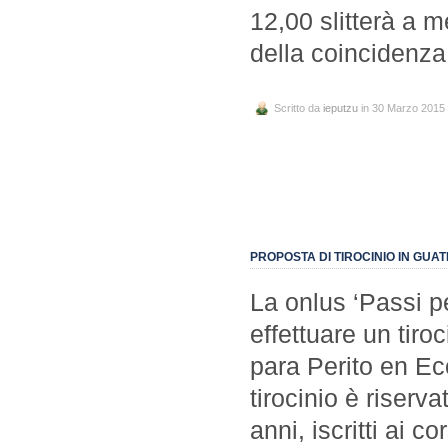
12,00 slitterà a 
della coincidenza 
Scritto da
ieputzu
in 30 Marzo 2015
PROPOSTA DI TIROCINIO IN GUA
La onlus ‘Passi pe
effettuare un tiro
para Perito en Ec
tirocinio è riserv
anni, iscritti ai c