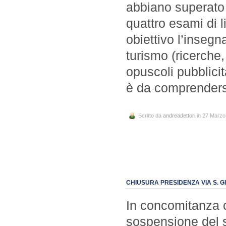
abbiano superato 
quattro esami di l
obiettivo l’insegn
turismo (ricerche,
opuscoli pubblicita
è da comprendersi
Scritto da
andreadettori
in 27 Marzo
CHIUSURA PRESIDENZA VIA S. G
In concomitanza c
sospensione del se