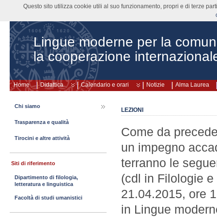
Questo sito utilizza cookie utili al suo funzionamento, propri e di terze pa
Lingue moderne per la comun
la cooperazione internazional
Home
Didattica
Calendario e orari
Notizie
Alma Laurea
Chi siamo
LEZIONI
Trasparenza e qualità
Come da precedent
Tirocini e altre attività
un impegno accad
terranno le seg
Siti di riferimento
(cdl in Filologie 
Dipartimento di filologia,
letteratura e linguistica
21.04.2015, ore 
Facoltà di studi umanistici
in Lingue modern