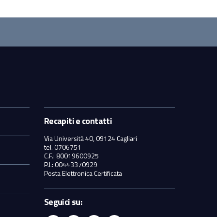
Recapiti e contatti
Via Università 40, 09124 Cagliari
tel. 0706751
C.F.: 80019600925
P.I.: 00443370929
Posta Elettronica Certificata
Seguici su: