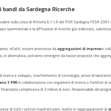
vi bandi da Sardegna Ricerche
valere sulla Linea di Attività 6.1.1.A del POR Sardegna FESR 2007-2
uppo sperimentale e la diffusione di ricerche già realizzate, valorizza
ranno, infatti, essere promosse da
aggregazioni di imprese
in co
za, o, in alternativa, potranno emergere da nuove proposte che aggre
i ricerca e sviluppo, trasferimento di tecnologie, prove di laborato
eno 3 PMI
in collaborazione con organismi di ricerca o fornitori di s
inanziaria complessiva di 3 milioni di euro. Responsabile del progr
rese di tutti i settori manifatturieri, riunite in raggruppamenti di
a