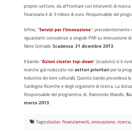
proprio settore, da affrontare con interventi di ricerca 
finanziaria è di 3 milioni di euro. Responsabile del pr
Infine, “
Servizi per l’innovazione
”: precedentemente no
riguardanti consulenze a singole PMI su innovazione di
Ninni Grimaldi.
Scadenza
:
31 dicembre 2013
.
Il bando “
Azioni cluster top-down
” (scaduto) si è riv
ricerche già realizzate nei
settori
prioritari
per la prog
Industria dei beni culturali). Questo bando prevedeva la
Sardegna Ricerche e degli organismi di ricerca. La dotaz
Responsabile del programma: dr. Raimondo Mandis.
Sc
marzo 2013
.
Tags:
cluster
,
finanziamenti
,
innovazione
,
ricerca