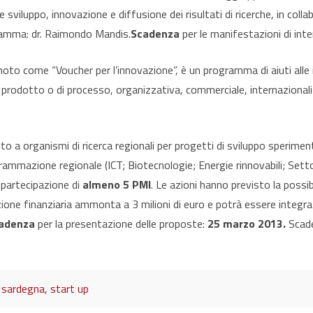
e sviluppo, innovazione e diffusione dei risultati di ricerche, in col
ogramma: dr. Raimondo Mandis.
Scadenza
per le manifestazioni di int
to come “Voucher per l’innovazione”, è un programma di aiuti alle i
 prodotto o di processo, organizzativa, commerciale, internazional
olto a organismi di ricerca regionali per progetti di sviluppo sperime
rammazione regionale (ICT; Biotecnologie; Energie rinnovabili; Settor
 partecipazione di
almeno 5 PMI
. Le azioni hanno previsto la possib
ione finanziaria ammonta a 3 milioni di euro e potrà essere integrat
adenza
per la presentazione delle proposte:
25 marzo 2013.
Scade
,
sardegna
,
start up