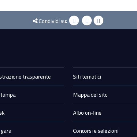
Condividi su:
i
trazione trasparente
Siti tematici
 stampa
Mappa del sito
sk
Albo on-line
 gara
Concorsi e selezioni