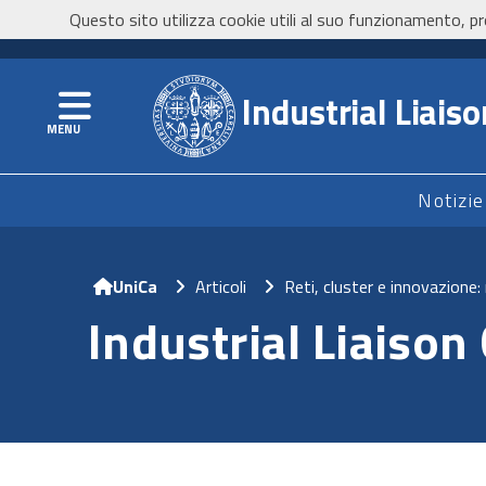
Questo sito utilizza cookie utili al suo funzionamento, pr
UniCa
- Università degli Studi di Cagliari
Navigation
Industrial Liaiso
Notizie
Home
Articoli
Reti, cluster e innovazione
Industrial Liaison 