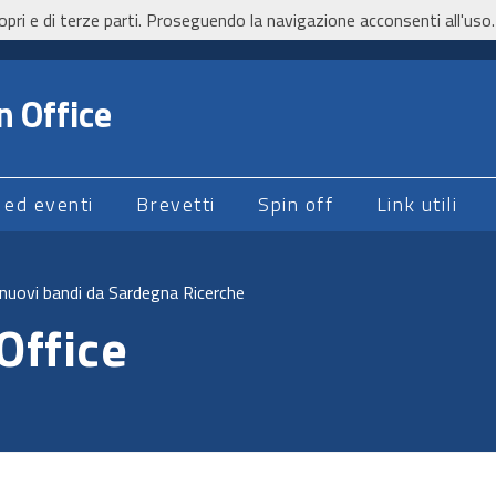
opri e di terze parti. Proseguendo la navigazione acconsenti all'uso.
n Office
 ed eventi
Brevetti
Spin off
Link utili
: nuovi bandi da Sardegna Ricerche
Office