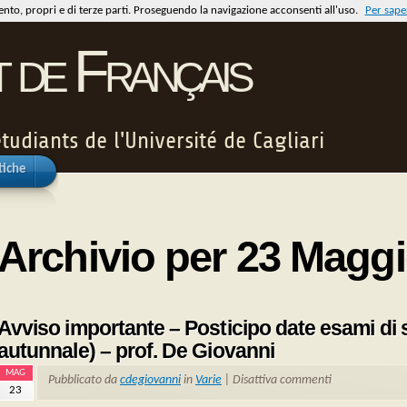
mento, propri e di terze parti. Proseguendo la navigazione acconsenti all'uso.
Per saper
t de Français
tudiants de l'Université de Cagliari
tiche
Archivio per 23 Magg
Avviso importante – Posticipo date esami di
autunnale) – prof. De Giovanni
MAG
Pubblicato da
cdegiovanni
in
Varie
|
Disattiva commenti
23