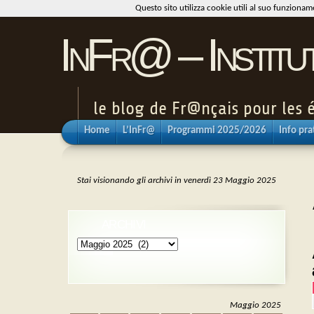
Questo sito utilizza cookie utili al suo funziona
InFr@ – Institu
le blog de Fr@nçais pour les é
Home
L’InFr@
Programmi 2025/2026
Info pra
Stai visionando gli archivi in venerdì 23 Maggio 2025
ARCHIVI
Archivi
Maggio 2025