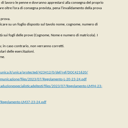
o di lavoro le penne e dovranno apprestarsi alla consegna del proprio
e oltre l’ora di consegna prevista, pena l’invalidamento della prova
 prova.
dicare su un foglio disposto sul tavolo nome, cognome, numero di
lità sui fogli delle prove (Cognome, Nome e numero di matricola). I
; in caso contrario, non verranno corretti.
lari delle esercitazioni.
ame.
.unica.it/unica/protected/423412/0/def/ref/DOC421620/
comunicazione/files/2023/07/Regolamento-L-20-23-24.pdf
traduzionespecialisticadeitesti/files/2023/07/Regolamento-LM94-23-
07/Regolamento-LM37-23-24.pdf