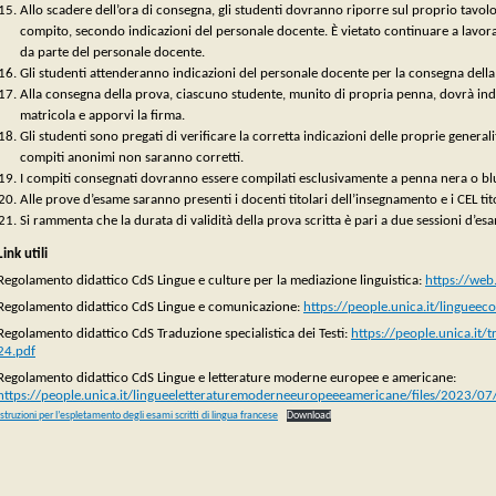
Allo scadere dell’ora di consegna, gli studenti dovranno riporre sul proprio tavol
compito, secondo indicazioni del personale docente. È vietato continuare a lavorar
da parte del personale docente.
Gli studenti attenderanno indicazioni del personale docente per la consegna della
Alla consegna della prova, ciascuno studente, munito di propria penna, dovrà in
matricola e apporvi la firma.
Gli studenti sono pregati di verificare la corretta indicazioni delle proprie genera
compiti anonimi non saranno corretti.
I compiti consegnati dovranno essere compilati esclusivamente a penna nera o blu
Alle prove d’esame saranno presenti i docenti titolari dell’insegnamento e i CEL tito
Si rammenta che la durata di validità della prova scritta è pari a due sessioni d’es
Link utili
Regolamento didattico CdS Lingue e culture per la mediazione linguistica:
https://web
Regolamento didattico CdS Lingue e comunicazione:
https://people.unica.it/linguee
Regolamento didattico CdS Traduzione specialistica dei Testi:
https://people.unica.it/
24.pdf
Regolamento didattico CdS Lingue e letterature moderne europee e americane:
https://people.unica.it/lingueeletteraturemoderneeuropeeeamericane/files/2023/
Istruzioni per l’espletamento degli esami scritti di lingua francese
Download