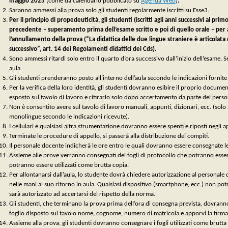
maggio 2025
(come da calendario pubblicato su
Agenda Web
)
.
Saranno ammessi alla prova solo gli studenti regolarmente iscritti su Esse3.
Per il principio di propedeuticità, gli studenti (iscritti agli anni successivi al
precedente – superamento prima dell’esame scritto e poi di quello orale – per ac
l’annullamento della prova (“La didattica delle due lingue straniere è articolata
successivo”, art. 14 dei Regolamenti didattici dei Cds).
Sono ammessi ritardi solo entro il quarto d’ora successivo dall’inizio dell’esame. S
aula.
Gli studenti prenderanno posto all’interno dell’aula secondo le indicazioni fornit
Per la verifica della loro identità, gli studenti dovranno esibire il proprio documen
esposto sul tavolo di lavoro e ritirarlo solo dopo accertamento da parte del pers
Non è consentito avere sul tavolo di lavoro manuali, appunti, dizionari, ecc. (solo 
monolingue secondo le indicazioni ricevute).
I cellulari e qualsiasi altra strumentazione dovranno essere spenti e riposti negli ap
Terminate le procedure di appello, si passerà alla distribuzione dei compiti.
Il personale docente indicherà le ore entro le quali dovranno essere consegnate le p
Assieme alle prove verranno consegnati dei fogli di protocollo che potranno essere u
potranno essere utilizzati come brutta copia.
Per allontanarsi dall’aula, lo studente dovrà chiedere autorizzazione al personale
nelle mani al suo ritorno in aula. Qualsiasi dispositivo (smartphone, ecc.) non po
sarà autorizzato ad accertarsi del rispetto della norma.
Gli studenti, che terminano la prova prima dell’ora di consegna prevista, dovranno
foglio disposto sul tavolo nome, cognome, numero di matricola e apporvi la firma
Assieme alla prova, gli studenti dovranno consegnare i fogli utilizzati come brutta