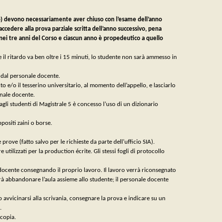
 primo) devono necessariamente aver chiuso con l’esame dell’anno
cedere alla prova parziale scritta dell’anno successivo, pena
 nei tre anni del Corso e ciascun anno è propedeutico a quello
e il ritardo va ben oltre i 15 minuti, lo studente non sarà ammesso in
e dal personale docente.
to e/o il tesserino universitario, al momento dell’appello, e lasciarlo
onale docente.
agli studenti di Magistrale 5 è concesso l’uso di un dizionario
positi zaini o borse.
rove (fatto salvo per le richieste da parte dell’ufficio SIA).
tilizzati per la production écrite. Gli stessi fogli di protocollo
 docente consegnando il proprio lavoro. Il lavoro verrà riconsegnato
trà abbandonare l’aula assieme allo studente; il personale docente
 avvicinarsi alla scrivania, consegnare la prova e indicare su un
.
 copia.