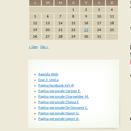
L
M
M
G
V
S
D
1
2
3
4
5
6
7
8
9
10
11
12
13
14
15
16
17
18
19
20
21
22
23
24
25
26
27
28
29
30
31
« Gen
Giu »
BLOGROLL
Agenda Web
Esse 3_UniCa
Pagina facebook InFr@
Pagina personale Cereser E.
Pagina personale Charpentier M.
Pagina personale Chessa F.
Pagina personale De Giovanni C.
Pagina personale Hason G.
Pagina personale Lepori A.