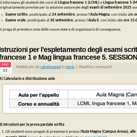
Si informano gli studenti dei corsi di
Lingua francese 1 (LCML)
e
Lingua francese 5
(M
originariamente previste per la sessione autunnale degli
esami di settembre 2025
so
Esame scritto
: posticipato al
24 settembre
, presso l’
Aula Magna
, con inizio alle
o
Esame orale
: posticipato al
30 settembre
, presso l’
Aula 6
, con inizio alle
ore 15.
Si prega di prendere nota delle nuove date e di organizzarsi di conseguenza.
Istruzioni per l’espletamento degli esami scri
francese 1 e Mag lingua francese 5. SESSIO
MAG
Pubblicato da
cdegiovanni
in
Varie
|
Disattiva commenti
23
A) Calendario e distribuzione aule
B) Istruzioni per la prova parziale scritta
Gli studenti sono pregati di presentarsi presso l
’Aula Magna
(
Campus Aresu),
alle