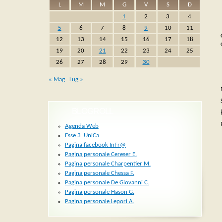
L
M
M
G
V
S
D
1
2
3
4
5
6
7
8
9
10
11
12
13
14
15
16
17
18
19
20
21
22
23
24
25
26
27
28
29
30
« Mag
Lug »
BLOGROLL
Agenda Web
Esse 3_UniCa
Pagina facebook InFr@
Pagina personale Cereser E.
Pagina personale Charpentier M.
Pagina personale Chessa F.
Pagina personale De Giovanni C.
Pagina personale Hason G.
Pagina personale Lepori A.