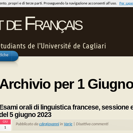
mento, propri e di terze parti. Proseguendo la navigazione acconsenti all'uso.
Per saper
t de Français
tudiants de l'Université de Cagliari
tiche
Archivio per 1 Giugn
Esami orali di linguistica francese, sessione 
del 5 giugno 2023
GIU
Pubblicato da
cdegiovanni
in
Varie
|
Disattiva commenti
1