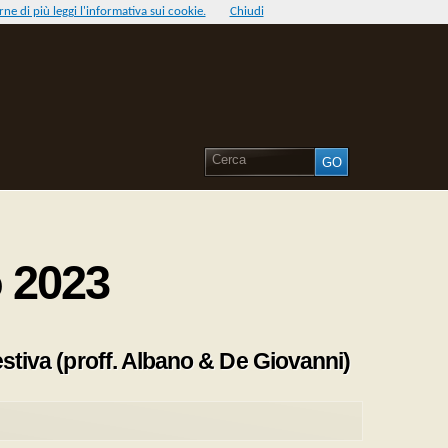
ne di più leggi l'informativa sui cookie.
Chiudi
o 2023
estiva (proff. Albano & De Giovanni)