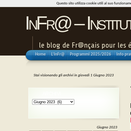
Questo sito utilizza cookie utili al suo funziona
InFr@ – Institu
le blog de Fr@nçais pour les é
Home
L’InFr@
Programmi 2025/2026
Info pra
Stai visionando gli archivi in giovedì 1 Giugno 2023
ARCHIVI
Archivi
Giugno 2023