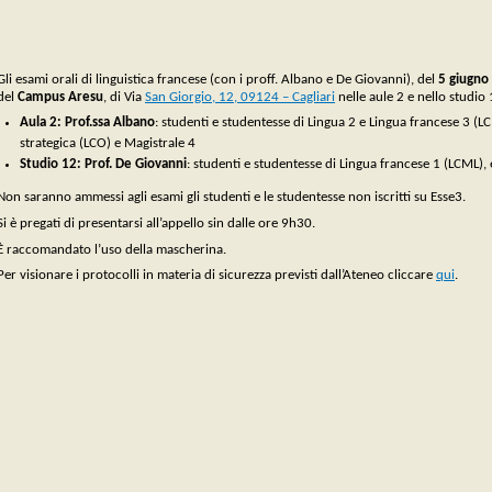
Gli esami orali di linguistica francese (con i proff. Albano e De Giovanni), del
5 giugno
del
Campus Aresu
, di Via
San Giorgio, 12, 09124 – Cagliari
nelle aule 2 e nello studio
Aula 2: Prof.ssa Albano
: studenti e studentesse di Lingua 2 e Lingua francese 3 (
strategica (LCO) e Magistrale 4
Studio 12: Prof. De Giovanni
: studenti e studentesse di Lingua francese 1 (LCML), 
Non saranno ammessi agli esami gli studenti e le studentesse non iscritti su Esse3.
Si è pregati di presentarsi all’appello sin dalle ore 9h30.
È raccomandato l’uso della mascherina.
Per visionare i protocolli in materia di sicurezza previsti dall’Ateneo cliccare
qui
.