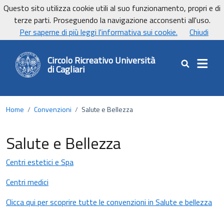
Vai ai contenuti
Vai al footer
Questo sito utilizza cookie utili al suo funzionamento, propri e di
terze parti. Proseguendo la navigazione acconsenti all'uso.
UnicaNews
Per saperne di più leggi l'informativa sui cookie.
Chiudi
Circolo Ricreativo Università
di Cagliari
Cerca nel sit
Home
/
Convenzioni
/
Salute e Bellezza
Salute e Bellezza
Centri estetici e Spa
Centri medici
Clicca qui per scoprire tutte le convenzioni in Salute e bellezza