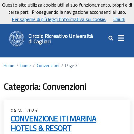
Vai ai contenuti
Vai al footer
Questo sito utilizza cookie utili al suo funzionamento, propri e di
terze parti. Proseguendo la navigazione acconsenti all'uso.
UnicaNews
Per saperne di più leggi l'informativa sui cookie.
Chiudi
Circolo Ricreativo Università
di Cagliari
Cerca nel sit
Home
/
home
/
Convenzioni
/
Page 3
Categoria:
Convenzioni
04
Mar
2025
CONVENZIONE ITI MARINA
HOTELS & RESORT