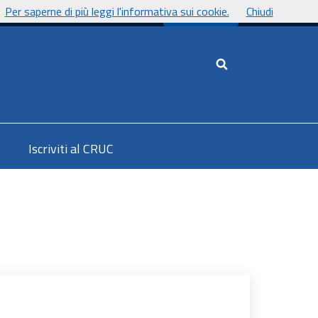
Per saperne di più leggi l'informativa sui cookie.
Chiudi
UnicaNews
Cerca nel sito
Iscriviti al CRUC