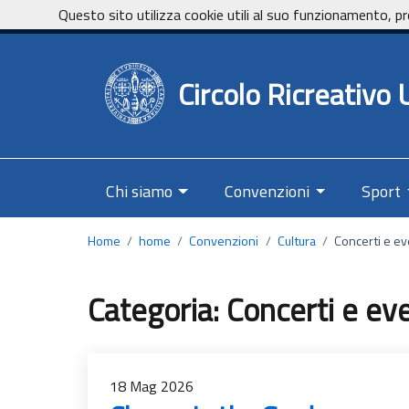
Vai ai contenuti
Vai al footer
Questo sito utilizza cookie utili al suo funzionamento, pr
Circolo Ricreativo U
Chi siamo
Convenzioni
Sport
Home
/
home
/
Convenzioni
/
Cultura
/
Concerti e ev
Categoria:
Concerti e eve
18
Mag
2026