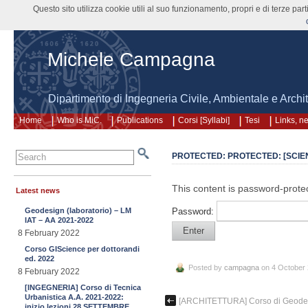
Questo sito utilizza cookie utili al suo funzionamento, propri e di terze pa
Michele Campagna
Dipartimento di Ingegneria Civile, Ambientale e Arch
Home
Who is MiC.
Publications
Corsi [Syllabi]
Tesi
Links, n
PROTECTED: PROTECTED: [SCIEN
This content is password-protec
Latest news
Geodesign (laboratorio) – LM
Password:
IAT – AA 2021-2022
8 February 2022
Corso GIScience per dottorandi
ed. 2022
Posted by
campagna
on 4 October
8 February 2022
[INGEGNERIA] Corso di Tecnica
Urbanistica A.A. 2021-2022:
[ARCHITETTURA] Corso di Geodesig
inizio lezioni 28 SETTEMBRE