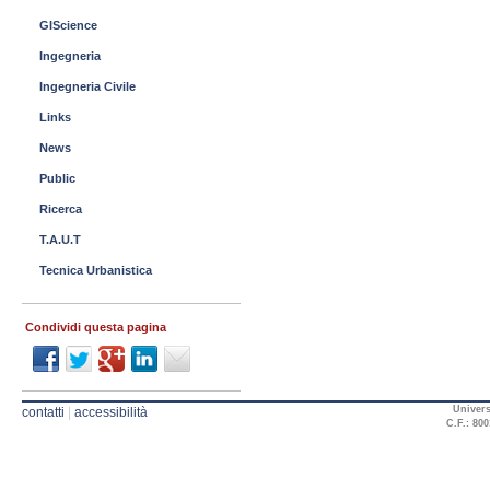
GIScience
Ingegneria
Ingegneria Civile
Links
News
Public
Ricerca
T.A.U.T
Tecnica Urbanistica
Condividi questa pagina
Univers
contatti
|
accessibilità
C.F.: 800