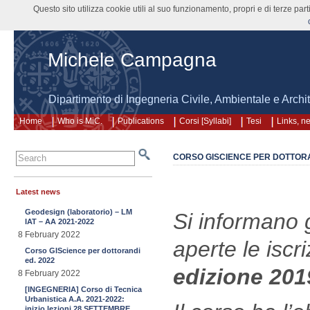
Questo sito utilizza cookie utili al suo funzionamento, propri e di terze pa
Michele Campagna
Dipartimento di Ingegneria Civile, Ambientale e Arch
Home
Who is MiC.
Publications
Corsi [Syllabi]
Tesi
Links, n
CORSO GISCIENCE PER DOTTORA
Latest news
Geodesign (laboratorio) – LM
Si informano g
IAT – AA 2021-2022
8 February 2022
aperte le iscri
Corso GIScience per dottorandi
ed. 2022
edizione 201
8 February 2022
[INGEGNERIA] Corso di Tecnica
Urbanistica A.A. 2021-2022:
inizio lezioni 28 SETTEMBRE