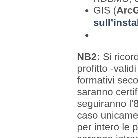
GIS (
Arc
sull’inst
NB2:
Si ricor
profitto -valid
formativi seco
saranno certif
seguiranno l’8
caso unicamen
per intero le 