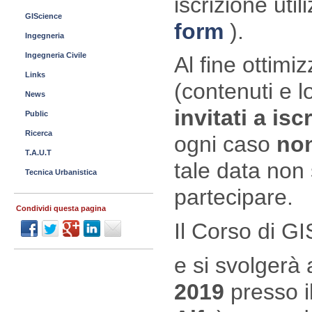
iscrizione util
GIScience
form
).
Ingegneria
Ingegneria Civile
Al fine ottim
Links
(contenuti e l
News
invitati a isc
Public
Ricerca
ogni caso
non
T.A.U.T
tale data non 
Tecnica Urbanistica
partecipare.
Condividi questa pagina
Il Corso di G
e si svolgerà
2019
presso i