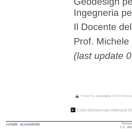
Geodesign per 
Ingegneria per
Il Docente de
Prof. Michel
(last update 
Posted by
campagna
on 9 Februar
Corso GIScience per dottorandi 20
Univers
contatti
|
accessibilità
C.F.: 800