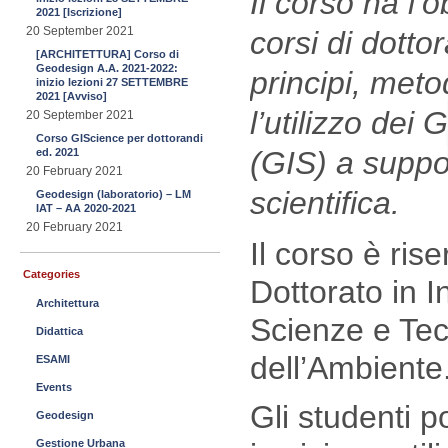
Il corso ha l’o
2021 [Iscrizione]
20 September 2021
corsi di dotto
[ARCHITETTURA] Corso di
Geodesign A.A. 2021-2022:
principi, met
inizio lezioni 27 SETTEMBRE
2021 [Avviso]
l’utilizzo de
20 September 2021
Corso GIScience per dottorandi
(GIS) a suppor
ed. 2021
20 February 2021
scientifica.
Geodesign (laboratorio) – LM
IAT – AA 2020-2021
20 February 2021
Il corso è rise
Categories
Dottorato in I
Architettura
Scienze e Tec
Didattica
dell’Ambiente
ESAMI
Events
Gli studenti p
Geodesign
Gestione Urbana