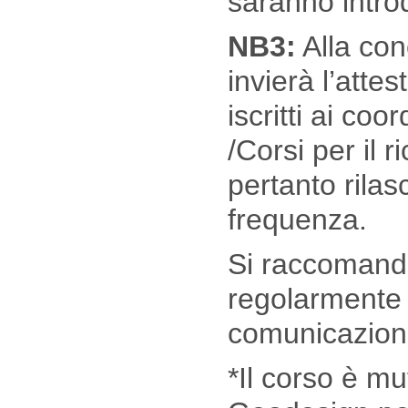
saranno intro
NB3:
Alla con
invierà l’attes
iscritti ai coo
/Corsi per il 
pertanto rilasc
frequenza.
Si raccomanda a
regolarmente 
comunicazioni
*Il corso è mu