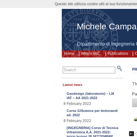
Questo sito utilizza cookie utili al suo funzioname
Michele Camp
Dipartimento di Ingegneria 
Home
Who is MiC.
Publications
C
PR
Th
Latest news
Geodesign (laboratorio) – LM
Pa
IAT – AA 2021-2022
8 February 2022
Corso GIScience per dottorandi
ed. 2022
8 February 2022
[INGEGNERIA] Corso di Tecnica
Urbanistica A.A. 2021-2022:
C
inizio lezioni 28 SETTEMBRE