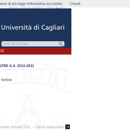
rne di più leggi l'informativa sui cookie.
Chiudi
rubrica
webmail
studenti
elearning
pec
016
TRE A.A. 2010-2011
 below.
mer School 2011 – Call for application