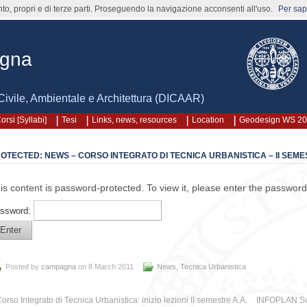
nto, propri e di terze parti. Proseguendo la navigazione acconsenti all'uso.
Per sape
agna
Civile, Ambientale e Architettura (DICAAR)
orsi [Syllabi]
Tesi
Links, news, resources
Location
Geodesign WS 2
OTECTED: NEWS – CORSO INTEGRATO DI TECNICA URBANISTICA – II SEMES
is content is password-protected. To view it, please enter the password
ssword:
Posted by
campagna
on 8 March 2011
News
,
Tecnica Urbanistica
orso Integrato di Tecnica Urbanistica: inizio lezioni II semestre A.A.
INFOPLAN Sum