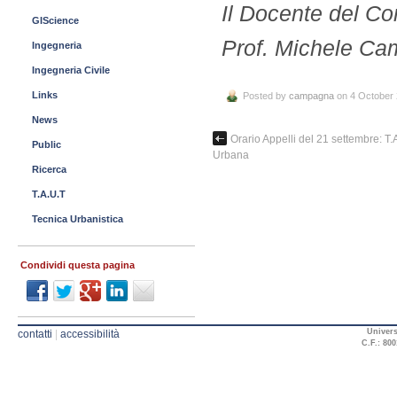
Il Docente del Co
GIScience
Prof. Michele C
Ingegneria
Ingegneria Civile
Links
Posted by
campagna
on 4 October
News
Orario Appelli del 21 settembre: T.
Public
Urbana
Ricerca
T.A.U.T
Tecnica Urbanistica
Condividi questa pagina
Univers
contatti
|
accessibilità
C.F.: 800