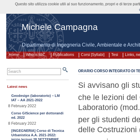
Questo sito utilizza cookie utili al suo funzionamento, propri e di terze pa
Michele Campagna
Dipartimento di Ingegneria Civile, Ambientale e Arch
Home
Who is MiC.
Publications
Corsi [Syllabi]
Tesi
Links, n
ORARIO CORSO INTEGRATO DI T
Si avvisano gli st
Latest news
che le lezioni del
Geodesign (laboratorio) – LM
IAT – AA 2021-2022
Laboratorio (mod
8 February 2022
Corso GIScience per dottorandi
per gli studenti d
ed. 2022
8 February 2022
delle Costruzioni 
[INGEGNERIA] Corso di Tecnica
Urbanistica A.A. 2021-2022:
inizio lezioni 28 SETTEMBRE