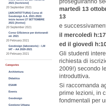
proseguiranno sec
2021 [Iscrizione]
martedì 13 ottob
20 September 2021
[ARCHITETTURA] Corso di
13
Geodesign A.A. 2021-2022:
inizio lezioni 27 SETTEMBRE
2021 [Avviso]
e successivamen
20 September 2021
Corso GIScience per dottorandi
il mercoledì h:1
ed. 2021
20 February 2021
ed il giovedì h:1
Geodesign (laboratorio) – LM
IAT – AA 2020-2021
Gli studenti inte
20 February 2021
richiesta di iscriz
Categories
2009!) secondo le 
Architettura
introduttiva.
Didattica
Si raccomanda agl
ESAMI
prime lezioni, in 
Events
Geodesign
fondmentali per u
Gestione Urbana