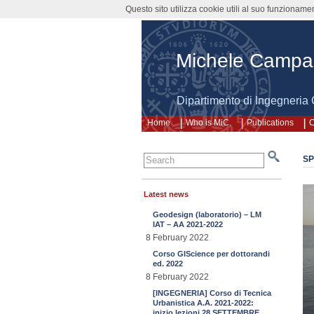
Questo sito utilizza cookie utili al suo funzioname
Michele Camp
Dipartimento di Ingegneria 
Home
Who is MiC.
Publications
C
SP
Latest news
Geodesign (laboratorio) – LM
IAT – AA 2021-2022
8 February 2022
Corso GIScience per dottorandi
ed. 2022
8 February 2022
[INGEGNERIA] Corso di Tecnica
Urbanistica A.A. 2021-2022:
inizio lezioni 28 SETTEMBRE