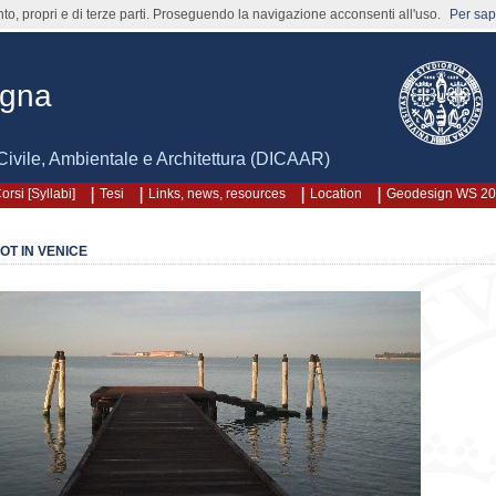
nto, propri e di terze parti. Proseguendo la navigazione acconsenti all'uso.
Per sape
agna
Civile, Ambientale e Architettura (DICAAR)
orsi [Syllabi]
Tesi
Links, news, resources
Location
Geodesign WS 2
OT IN VENICE