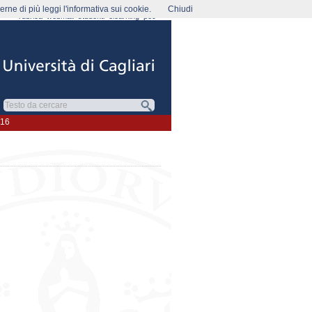
rne di più leggi l'informativa sui cookie.
Chiudi
rubrica
webmail
studenti
elearning
pec
016