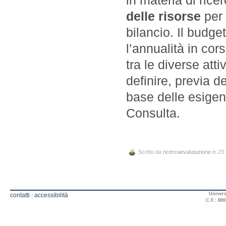
in materia di rice
delle risorse
per 
bilancio. Il budge
l’annualità in c
tra le diverse at
definire, previa d
base delle esige
Consulta.
Scritto da
ricercaevalutazione
in 23 
Univers
contatti
|
accessibilità
C.F.: 800