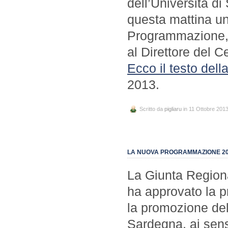
dell’Università d
questa mattina un
Programmazione, B
al Direttore del 
Ecco il testo dell
2013.
Scritto da
pigliaru
in 11 Ottobre 201
LA NUOVA PROGRAMMAZIONE 201
La Giunta Region
ha approvato la pr
la promozione del
Sardegna, ai sens