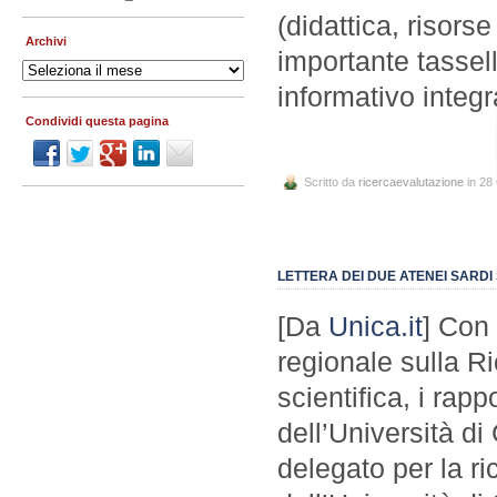
(didattica, risors
Archivi
importante tassel
Archivi
informativo integr
Condividi questa pagina
Scritto da
ricercaevalutazione
in 28
LETTERA DEI DUE ATENEI SARDI
[Da
Unica.it
] Con 
regionale sulla Ri
scientifica, i rapp
dell’Università di
delegato per la ri