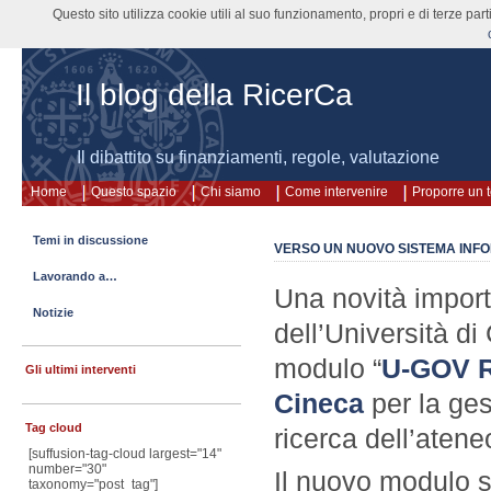
Questo sito utilizza cookie utili al suo funzionamento, propri e di terze pa
Il blog della RicerCa
Il dibattito su finanziamenti, regole, valutazione
Home
Questo spazio
Chi siamo
Come intervenire
Proporre un 
Temi in discussione
VERSO UN NUOVO SISTEMA INFO
Lavorando a…
Una novità import
Notizie
dell’Università di 
modulo “
U-GOV R
Gli ultimi interventi
Cineca
per la gest
Tag cloud
ricerca dell’atene
[suffusion-tag-cloud largest="14"
number="30"
Il nuovo modulo s
taxonomy="post_tag"]