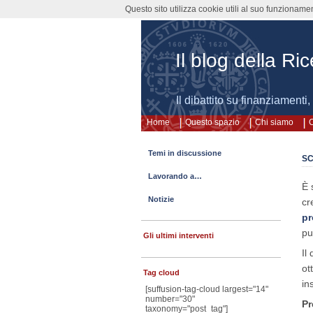
Questo sito utilizza cookie utili al suo funzioname
Il blog della Ri
Il dibattito su finanziamenti
Home
Questo spazio
Chi siamo
C
Temi in discussione
SC
Lavorando a…
È 
Notizie
cr
pr
pu
Gli ultimi interventi
Il
ot
Tag cloud
in
[suffusion-tag-cloud largest="14"
number="30"
Pr
taxonomy="post_tag"]