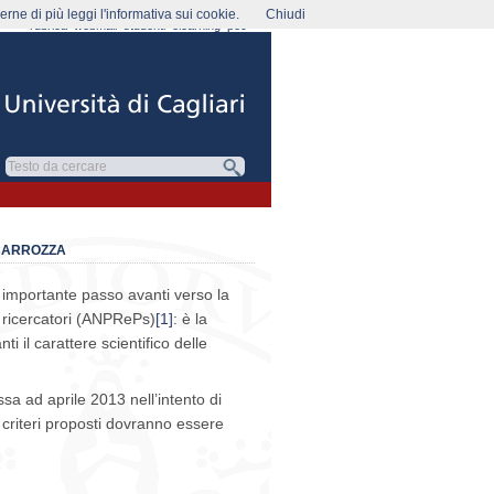
rne di più leggi l'informativa sui cookie.
Chiudi
rubrica
webmail
studenti
elearning
pec
 CARROZZA
un importante passo avanti verso la
ricercatori
(ANPRePs)
[1]
: è la
anti il carattere scientifico delle
a ad aprile 2013 nell’intento di
 criteri proposti dovranno essere