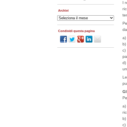
I 
ri
Archivi
te
Archivi
Pe
da
Condividi questa pagina
a)
b)
c)
pa
d)
u
Le
pu
Gl
Pe
a)
ri
b)
c)