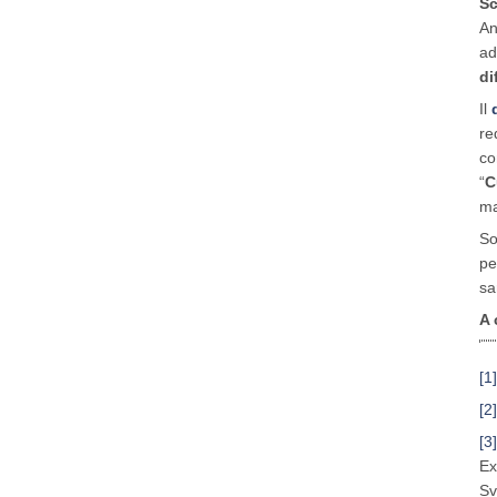
Sc
An
ad
di
Il
re
co
“
C
ma
So
pe
sa
A 
[1]
[2]
[3]
Ex
Sv