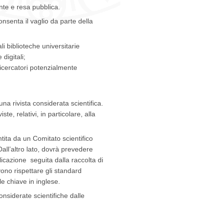
nte e resa pubblica.
nsenta il vaglio da parte della
li biblioteche universitarie
digitali;
 ricercatori potenzialmente
 una rivista considerata scientifica.
ste, relativi, in particolare, alla
tita da un Comitato scientifico
ll’altro lato, dovrà prevedere
icazione seguita dalla raccolta di
evono rispettare gli standard
le chiave in inglese.
nsiderate scientifiche dalle