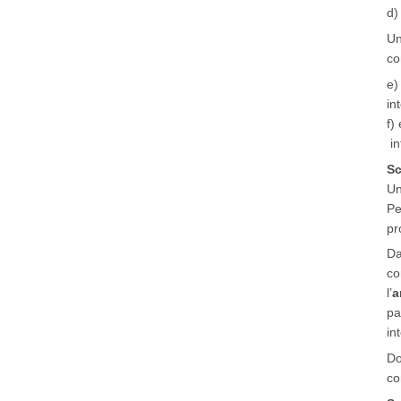
d)
Un
co
e)
in
f)
in
Sc
Un
Pe
pr
Da
co
l’
a
pa
in
Do
co