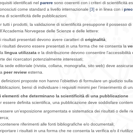
requisiti identificati nel
parere
sono coerenti con i criteri di scientificità e
conosciuti come standard a livello internazionale
[3]
e in linea con i
prec
ma di scientificità delle pubblicazioni.
r tutti i prodotti, la validazione di scientificità presuppone il possesso di tu
ll’Accademia Norvegese delle Scienze e delle lettere:
 i risultati presentati devono avere caratteri di
originalità
;
 i risultati devono essere presentati in una forma che ne consenta la
ve
 la
lingua
utilizzata
e la distribuzione devono consentire l’accessibilità
rte dei ricercatori potenzialmente interessati;
 la sede editoriale (rivista, collana, monografia, sito web) deve assicur
na
peer review
esterna.
 definizioni proposte non hanno l’obiettivo di formulare un giudizio sulla 
bblicazioni, bensì di individuare i requisiti minimi per l’inserimento di
i elementi che determinano la scientificità di una pubblicazione
r essere definita scientifica, una pubblicazione deve soddisfare con
 essere un’esposizione argomentata e sistematica dei risultati o delle rie
cerca;
 contenere riferimenti alle fonti bibliografiche e/o documentali;
 riportare i risultati in una forma che ne consenta la verifica e/o il riutilizzo