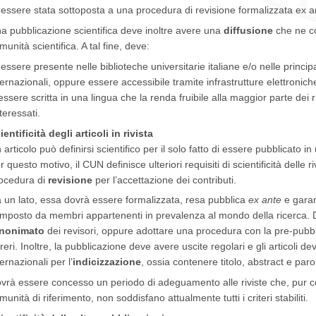
 essere stata sottoposta a una procedura di revisione formalizzata ex a
a pubblicazione scientifica deve inoltre avere una
diffusione
che ne co
munità scientifica. A tal fine, deve:
 essere presente nelle biblioteche universitarie italiane e/o nelle principa
ternazionali, oppure essere accessibile tramite infrastrutture elettroniche 
 essere scritta in una lingua che la renda fruibile alla maggior parte dei
teressati.
ientificità degli articoli in rivista
 articolo può definirsi scientifico per il solo fatto di essere pubblicato in
r questo motivo, il CUN definisce ulteriori requisiti di scientificità delle rivi
ocedura di
revisione
per l’accettazione dei contributi.
 un lato, essa dovrà essere formalizzata, resa pubblica
ex ante
e garan
mposto da membri appartenenti in prevalenza al mondo della ricerca. Da
nonimato
dei revisori, oppure adottare una procedura con la pre-pubbl
reri. Inoltre, la pubblicazione deve avere uscite regolari e gli articoli d
ternazionali per l’
indicizzazione
, ossia contenere titolo, abstract e paro
vrà essere concesso un periodo di adeguamento alle riviste che, pur co
munità di riferimento, non soddisfano attualmente tutti i criteri stabiliti.