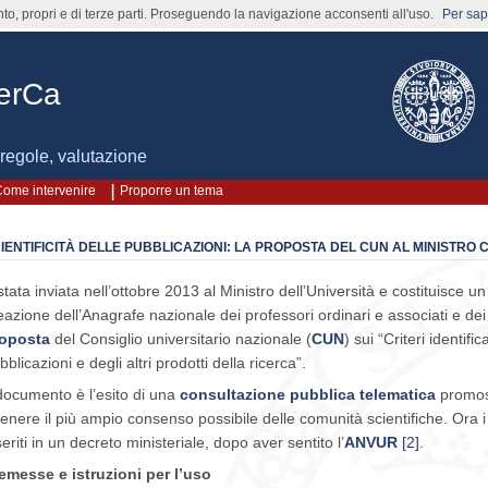
nto, propri e di terze parti. Proseguendo la navigazione acconsenti all'uso.
Per sape
cerCa
, regole, valutazione
ome intervenire
Proporre un tema
IENTIFICITÀ DELLE PUBBLICAZIONI: LA PROPOSTA DEL CUN AL MINISTRO
stata inviata nell’ottobre 2013 al Ministro dell’Università e costituisce 
eazione dell’Anagrafe nazionale dei professori ordinari e associati e dei 
oposta
del Consiglio universitario nazionale (
CUN
) sui “Criteri identific
bblicazioni e degli altri prodotti della ricerca”.
 documento è l’esito di una
consultazione pubblica telematica
promoss
tenere il più ampio consenso possibile delle comunità scientifiche. Ora i
seriti in un decreto ministeriale, dopo aver sentito l’
ANVUR
[2]
.
emesse e istruzioni per l’uso