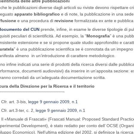
ientificità delle altre pubblicazioni
che le pubblicazioni diverse dagli articoli su riviste devono rispettare cri
eguato
apparato bibliografico
e di note, la pubblicazione in una sed
ffusione
e una procedura di
revisione
formalizzata ex ante e pubblica 
documento del CUN
prende, infine, in esame le diverse tipologie di pu
quisiti peculiari di scientificità. Ad esempio, la “
Monografia
” è una pubbl
nsistente estensione e se si propone quale studio approfondito e caratt
uratela
” è una pubblicazione scientifica se è connotata da un impegno
nifesta almeno in un’introduzione di carattere metodologico.
no infine indicati una serie di prodotti della ricerca diversi dalle pubbli
rformance, documenti audiovisivi) da inserire in un’apposita sezione: e
ranno corredati da un’adeguata documentazione scritta.
cura della Direzione per la Ricerca e il territorio
Cfr.
art. 3-bis,
legge 9 gennaio 2009, n.1
Cfr. art.3-ter, c. 2,
legge 9 gennaio 2009, n.1
Il «Manuale di Frascati» (Frascati Manual: Proposed Standard Practi
perimental Development), è stato redatto per conto dell’ OCSE (Organi
iluppo Economico). Nell’ultima edizione del 2002, si definisce la ricerc